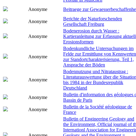
Anonyme
Beitraege zur Gewaesserbeschaffenhe
Berichte der Naturforschenden
Anonyme
Gesellschaft Freiburg
Bodenerosion durch Wasser :
Anonyme
Kartieranleitung zur Erfassung aktuell
Erosionsformen
Bodenkundliche Untersuchungen im
Felde zur Ermittlung von Kennwerten
Anonyme
zur Standortcharakterisierung. Teil 1,
Ansprache der Böden
Bodennutzung und Nitrataustrag :
Literaturauswertung über die Situatio
Anonyme
bis 1984 in der Bundesrepublik
Deutschland
Bulletin d'information des géologues 
Anonyme
Bassin de Paris
Bulletin de la Société géologique de
Anonyme
France
Bulletin of Engineering Geology and
the Environment, Official journal of t
Internationl Association for Engineeri
Anonyme
Geology and the Environment =