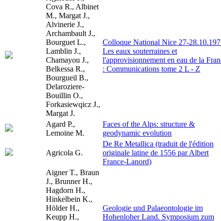
Cova R., Albinet
M., Margat J.,
Alvinerie J.,
Archambault J.,
Bourguet L.,
Colloque National Nice 27-28.10.197
Lamblin J.,
Les eaux souterraines et
Chamayou J.,
l'approvisionnement en eau de la Fra
Belkessa R.,
: Communications tome 2 L - Z
Bourgueil B.,
Delaroziere-
Bouillin O.,
Forkasiewqicz J.,
Margat J.
Agard P.,
Faces of the Alps: structure &
Lemoine M.
geodynamic evolution
De Re Metallica (traduit de l'édition
Agricola G.
originale latine de 1556 par Albert
France-Lanord)
Aigner T., Braun
J., Brunner H.,
Hagdorn H.,
Hinkelbein K.,
Hölder H.,
Geologie und Palaeontologie im
Keupp H.,
Hohenloher Land. Symposium zum