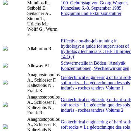
Mundlos R.,
100. Geburtstag von Georg Wagner,
Seibold E.,
Künzelsau 6.-8. September 1985,
Seilacher A.,
Programm und Exkursionsführer
Simon T.,
Urlichs M.,
Wolff G., Wurm
F.
Effective on-the-job training in
hydrology: a guide for supervisors of
Allaburton R.
hydrology technicians : IHP-III projec
14.1(c)
Schwermetalle in Böden : Analytik,
Alloway BJ.
Konzentrationen, Wechselwirkungen
Anagnostopoulos
Geotechnical engineering of hard soils
A., Schlosser F.,
soft rocks = La géotechnique des sols
Kalteziotis N.,
indurés - roches tendres Volume 1
Frank R.
Anagnostopoulos
Geotechnical engineering of hard soils
A., Schlosser F.,
soft rocks = La géotechnique des sols
Kalteziotis N.,
indurés - roches tendres Volume 2
Frank R.
Anagnostopoulos
Geotechnical engineering of hard soils
A., Schlosser F.,
soft rocks = La géotechnique des sols
Kalteziotis N.,