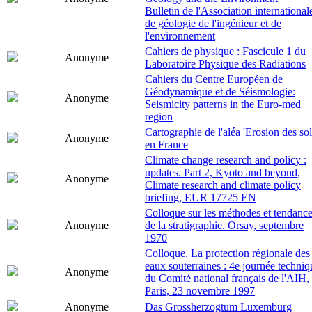
Bulletin de l'Association international
de géologie de l'ingénieur et de
l'environnement
Cahiers de physique : Fascicule 1 du
Anonyme
Laboratoire Physique des Radiations
Cahiers du Centre Européen de
Géodynamique et de Séismologie:
Anonyme
Seismicity patterns in the Euro-med
region
Cartographie de l'aléa 'Erosion des sol
Anonyme
en France
Climate change research and policy :
updates. Part 2, Kyoto and beyond,
Anonyme
Climate research and climate policy
briefing, EUR 17725 EN
Colloque sur les méthodes et tendanc
Anonyme
de la stratigraphie. Orsay, septembre
1970
Colloque, La protection régionale des
eaux souterraines : 4e journée techniq
Anonyme
du Comité national français de l'AIH,
Paris, 23 novembre 1997
Anonyme
Das Grossherzogtum Luxemburg