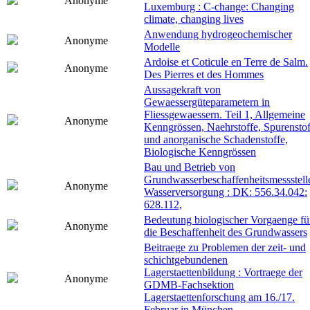
Anonyme
Luxemburg : C-change: Changing
climate, changing lives
Anwendung hydrogeochemischer
Anonyme
Modelle
Ardoise et Coticule en Terre de Salm.
Anonyme
Des Pierres et des Hommes
Aussagekraft von
Gewaessergüteparametern in
Fliessgewaessern. Teil 1, Allgemeine
Anonyme
Kenngrössen, Naehrstoffe, Spurenstof
und anorganische Schadenstoffe,
Biologische Kenngrössen
Bau und Betrieb von
Grundwasserbeschaffenheitsmessstell
Anonyme
Wasserversorgung : DK: 556.34.042:
628.112,
Bedeutung biologischer Vorgaenge fü
Anonyme
die Beschaffenheit des Grundwassers
Beitraege zu Problemen der zeit- und
schichtgebundenen
Lagerstaettenbildung : Vortraege der
Anonyme
GDMB-Fachsektion
Lagerstaettenforschung am 16./17.
Februar in München