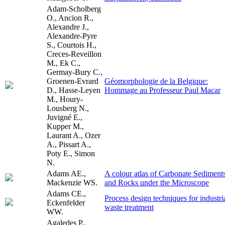
Adam-Scholberg
O., Ancion R.,
Alexandre J.,
Alexandre-Pyre
S., Courtois H.,
Creces-Reveillon
M., Ek C.,
Germay-Bury C.,
Groenen-Evrard
Géomorphologie de la Belgique:
D., Hasse-Leyen
Hommage au Professeur Paul Macar
M., Houry-
Lousberg N.,
Juvigné E.,
Kupper M.,
Laurant A., Ozer
A., Pissart A.,
Poty E., Simon
N.
Adams AE.,
A colour atlas of Carbonate Sediment
Mackenzie WS.
and Rocks under the Microscope
Adams CE.,
Process design techniques for industri
Eckenfelder
waste treatment
WW.
Agaledes P.,