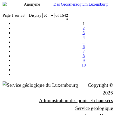
Anonyme
Das Grossherzogtum Luxemburg
Page 1 sur 33 Display
of 1642
1
2
3
4
...
6
7
8
9
10
Copyright ©
2026
Administration des ponts et chaussées
Service géologique