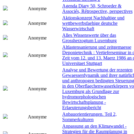
Agenda Diary 50, Schroeder &
Anonyme
Associés, Rétrospective, perspectives
Aktionskonzept Nachhaltige und
Anonyme
wettbewerbsfaehige deutsche
Wasserwirtschaft
Alles Wissenswerte über das
Anonyme
Grossherzogtum Luxemburg
Altlastensanierung und zeitgemaesse
Deponietechnik : Vertieferseminar in 
Anonyme
Zeit vom 12. und 13. Maerz 1986 an 
Universitaet Stuttgart
Analyse und Bewertung der rezenten
Gewaesserdynamik und ihrer natürlic
und anthropogen bedingten Steuerun
in den Oberflaechenwasserkörpern v
Anonyme
Luxemburg als Grundlage zur
hydromorphologischen
Bewirtschaftsplanung -
Erlaeuterungsbericht
Anbauorientierungen. Teil 2,
Anonyme
Sommerkulturen
Anpassung an den Klimawandel -
Strategien für die Raumplanung in