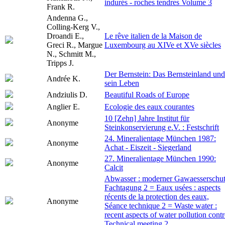
indurés - roches tendres Volume 3
Frank R.
Andenna G.,
Colling-Kerg V.,
Droandi E.,
Le rêve italien de la Maison de
Greci R., Margue
Luxembourg au XIVe et XVe siècles
N., Schmitt M.,
Tripps J.
Der Bernstein: Das Bernsteinland und
Andrée K.
sein Leben
Andziulis D.
Beautiful Roads of Europe
Anglier E.
Ecologie des eaux courantes
10 [Zehn] Jahre Institut für
Anonyme
Steinkonservierung e.V. : Festschrift
24. Mineralientage München 1987:
Anonyme
Achat - Eiszeit - Siegerland
27. Mineralientage München 1990:
Anonyme
Calcit
Abwasser : moderner Gawaesserschut
Fachtagung 2 = Eaux usées : aspects
récents de la protection des eaux,
Anonyme
Séance technique 2 = Waste water :
recent aspects of water pollution contr
Technical meeting 2