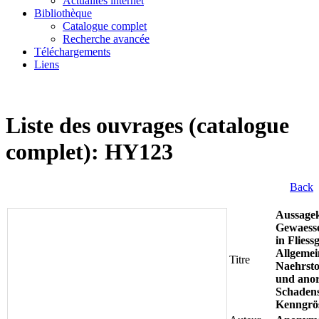
Actualités internet
Bibliothèque
Catalogue complet
Recherche avancée
Téléchargements
Liens
Liste des ouvrages (catalogue
complet): HY123
Back
Aussagek
Gewaess
in Fliess
Allgemei
Titre
Naehrsto
und anor
Schadens
Kenngrö