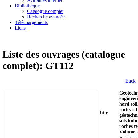
Actualités internet
Bibliothèque
Catalogue complet
Recherche avancée
Téléchargements
Liens
Liste des ouvrages (catalogue
complet): GT112
Back
Geotechn
engineer
hard soils
rocks = 
Titre
géotechn
sols indu
roches t
Volume 