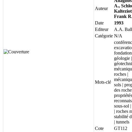
Anagnos
A., Schlo
Auteur
Kalteziot
Frank R
Date
1993
Editeur
A.A. Ba
Catégorie
N/A
conférenc
excavatio
fondations
géologie |
géotechni
mécaniqu
roches |
mécaniqu
Mots-clé
sols | pro
des roches
propriétés
reconnais
sous-sol |
| roches 
stabilité 
| tunnels
Cote
GT112