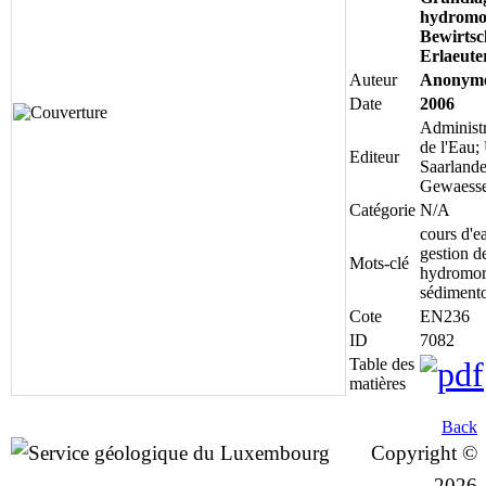
hydromo
Bewirtsc
Erlaeute
Auteur
Anonym
Date
2006
Administr
de l'Eau;
Editeur
Saarlande
Gewaess
Catégorie
N/A
cours d'ea
gestion d
Mots-clé
hydromorp
sédimento
Cote
EN236
ID
7082
Table des
matières
Back
Copyright ©
2026