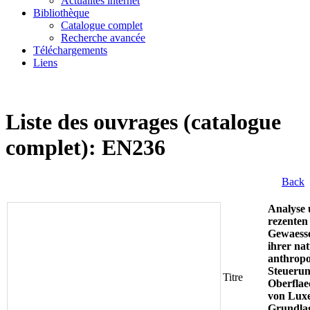
Actualités internet
Bibliothèque
Catalogue complet
Recherche avancée
Téléchargements
Liens
Liste des ouvrages (catalogue
complet): EN236
Back
Analyse
rezenten
Gewaess
ihrer na
anthropo
Steuerun
Titre
Oberfla
von Lux
Grundla