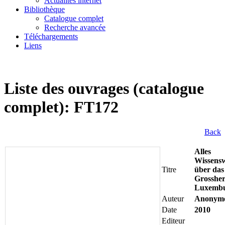
Actualités internet
Bibliothèque
Catalogue complet
Recherche avancée
Téléchargements
Liens
Liste des ouvrages (catalogue
complet): FT172
Back
Alles
Wissens
Titre
über das
Grosshe
Luxemb
Auteur
Anonym
Date
2010
Editeur