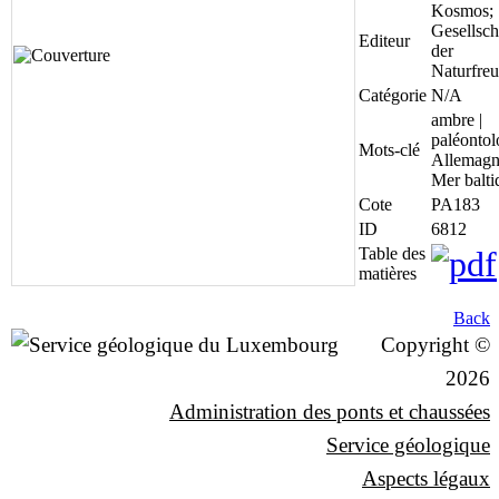
Kosmos;
Gesellsch
Editeur
der
Naturfre
Catégorie
N/A
ambre |
paléontol
Mots-clé
Allemagn
Mer balti
Cote
PA183
ID
6812
Table des
matières
Back
Copyright ©
2026
Administration des ponts et chaussées
Service géologique
Aspects légaux