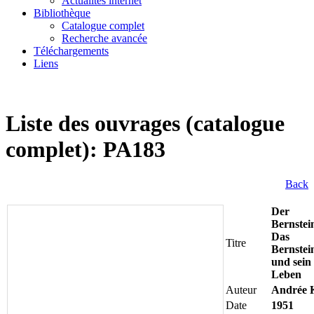
Actualités internet
Bibliothèque
Catalogue complet
Recherche avancée
Téléchargements
Liens
Liste des ouvrages (catalogue
complet): PA183
Back
Der
Bernstei
Das
Titre
Bernstei
und sein
Leben
Auteur
Andrée 
Date
1951