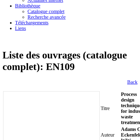
Actualités internet
Bibliothèque
Catalogue complet
Recherche avancée
Téléchargements
Liens
Liste des ouvrages (catalogue
complet): EN109
Back
Process
design
techniqu
Titre
for indus
waste
treatmen
Adams C
Auteur
Eckenfel