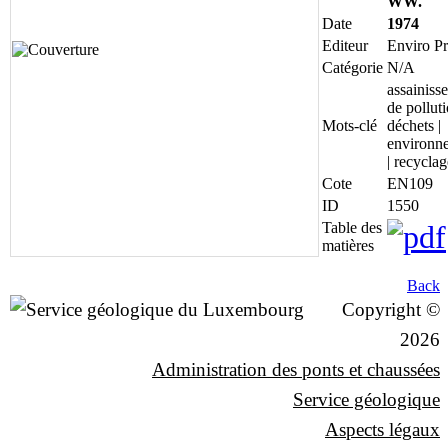
WW.
Date
1974
Editeur
Enviro Pr
Catégorie
N/A
assainiss
de polluti
Mots-clé
déchets |
environn
| recyclag
Cote
EN109
ID
1550
Table des
matières
Back
Copyright ©
2026
Administration des ponts et chaussées
Service géologique
Aspects légaux