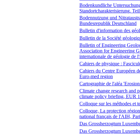
Bodenkundliche Untersuchung
Standortcharakterisierung. Te
Bodennutzung und Nitrataustrag
Bundesrepublik Deutschland
Bulletin d'information des géo
Bulletin de la Société géologi
Bulletin of Engineering Geolog
Association for Engineering G
internationale de géologie de l
Cahiers de physique : Fascicu
Cahiers du Centre Européen de
Euro-med region
Cartographie de l'aléa 'Erosion
Climate change research and p
climate policy briefing, EUR
Colloque sur les méthodes et t
Colloque, La protection région
national français de l'AIH, Pa
Das Grossherzogtum Luxemb
Das Grossherzogtum Luxemb