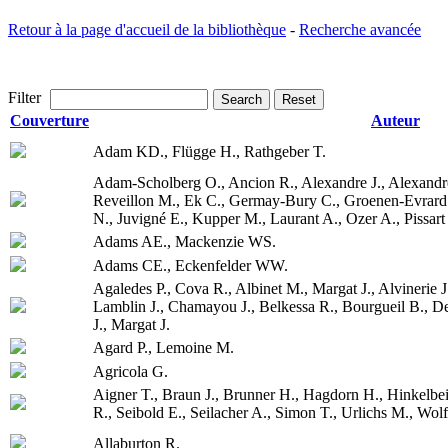
Retour à la page d'accueil de la bibliothèque
-
Recherche avancée
Filter
Search
Reset
Couverture
Auteur
Adam KD., Flügge H., Rathgeber T.
Adam-Scholberg O., Ancion R., Alexandre J., Alexandre
Reveillon M., Ek C., Germay-Bury C., Groenen-Evrar
N., Juvigné E., Kupper M., Laurant A., Ozer A., Pissart
Adams AE., Mackenzie WS.
Adams CE., Eckenfelder WW.
Agaledes P., Cova R., Albinet M., Margat J., Alvinerie J
Lamblin J., Chamayou J., Belkessa R., Bourgueil B., De
J., Margat J.
Agard P., Lemoine M.
Agricola G.
Aigner T., Braun J., Brunner H., Hagdorn H., Hinkelb
R., Seibold E., Seilacher A., Simon T., Urlichs M., Wol
Allaburton R.