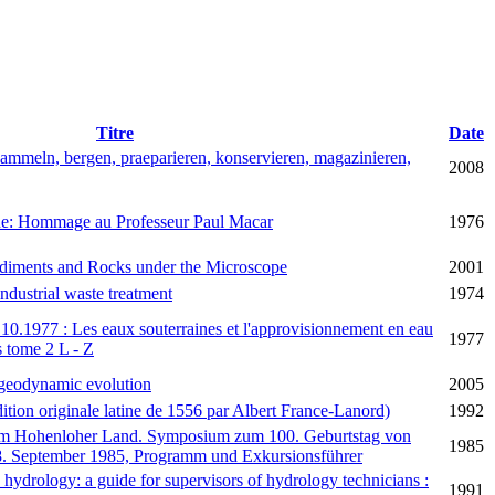
Titre
Date
mmeln, bergen, praeparieren, konservieren, magazinieren,
2008
ue: Hommage au Professeur Paul Macar
1976
ediments and Rocks under the Microscope
2001
ndustrial waste treatment
1974
10.1977 : Les eaux souterraines et l'approvisionnement en eau
1977
 tome 2 L - Z
& geodynamic evolution
2005
dition originale latine de 1556 par Albert France-Lanord)
1992
 im Hohenloher Land. Symposium zum 100. Geburtstag von
1985
8. September 1985, Programm und Exkursionsführer
n hydrology: a guide for supervisors of hydrology technicians :
1991