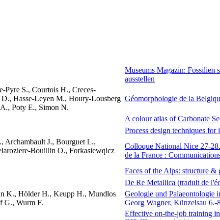
Museums Magazin: Fossilien sa
ausstellen
-Pyre S., Courtois H., Creces-
d D., Hasse-Leyen M., Houry-Lousberg
Géomorphologie de la Belgiq
 A., Poty E., Simon N.
A colour atlas of Carbonate S
Process design techniques for i
., Archambault J., Bourguet L.,
Colloque National Nice 27-28.
laroziere-Bouillin O., Forkasiewqicz
de la France : Communications
Faces of the Alps: structure 
De Re Metallica (traduit de l'é
ein K., Hölder H., Keupp H., Mundlos
Geologie und Palaeontologie
ff G., Wurm F.
Georg Wagner, Künzelsau 6.-
Effective on-the-job training i