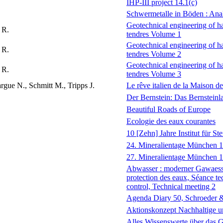
IHP-III project 14.1(c)
Schwermetalle in Böden : Ana
Geotechnical engineering of ha
 R.
tendres Volume 1
Geotechnical engineering of ha
 R.
tendres Volume 2
Geotechnical engineering of ha
 R.
tendres Volume 3
gue N., Schmitt M., Tripps J.
Le rêve italien de la Maison 
Der Bernstein: Das Bernsteinl
Beautiful Roads of Europe
Ecologie des eaux courantes
10 [Zehn] Jahre Institut für St
24. Mineralientage München 19
27. Mineralientage München 1
Abwasser : moderner Gawaesser
protection des eaux, Séance te
control, Technical meeting 2
Agenda Diary 50, Schroeder & 
Aktionskonzept Nachhaltige u
Alles Wissenswerte über das