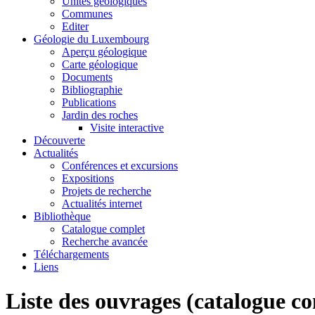
Unités géologiques
Communes
Editer
Géologie du Luxembourg
Aperçu géologique
Carte géologique
Documents
Bibliographie
Publications
Jardin des roches
Visite interactive
Découverte
Actualités
Conférences et excursions
Expositions
Projets de recherche
Actualités internet
Bibliothèque
Catalogue complet
Recherche avancée
Téléchargements
Liens
Liste des ouvrages (catalogue c