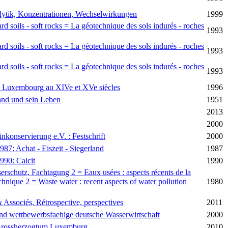
lytik, Konzentrationen, Wechselwirkungen
1999
rd soils - soft rocks = La géotechnique des sols indurés - roches
1993
rd soils - soft rocks = La géotechnique des sols indurés - roches
1993
rd soils - soft rocks = La géotechnique des sols indurés - roches
1993
de Luxembourg au XIVe et XVe siècles
1996
and und sein Leben
1951
2013
2000
einkonservierung e.V. : Festschrift
2000
87: Achat - Eiszeit - Siegerland
1987
990: Calcit
1990
schutz, Fachtagung 2 = Eaux usées : aspects récents de la
chnique 2 = Waste water : recent aspects of water pollution
1980
Associés, Rétrospective, perspectives
2011
nd wettbewerbsfaehige deutsche Wasserwirtschaft
2000
 Grossherzogtum Luxemburg
2010