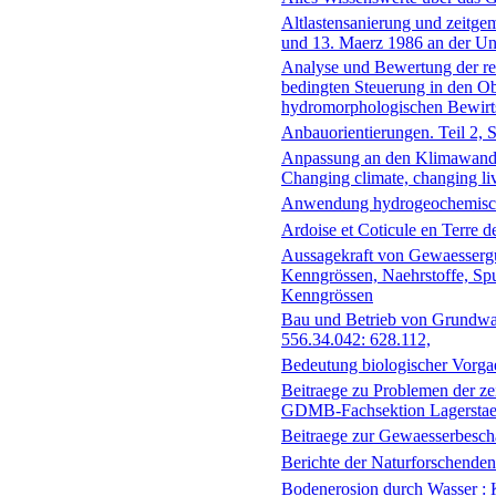
Altlastensanierung und zeitgem
und 13. Maerz 1986 an der Univ
Analyse und Bewertung der re
bedingten Steuerung in den O
hydromorphologischen Bewirts
Anbauorientierungen. Teil 2,
Anpassung an den Klimawandel
Changing climate, changing li
Anwendung hydrogeochemisc
Ardoise et Coticule en Terre 
Aussagekraft von Gewaessergüt
Kenngrössen, Naehrstoffe, Spu
Kenngrössen
Bau und Betrieb von Grundwas
556.34.042: 628.112,
Bedeutung biologischer Vorga
Beitraege zu Problemen der ze
GDMB-Fachsektion Lagerstaet
Beitraege zur Gewaesserbesch
Berichte der Naturforschenden
Bodenerosion durch Wasser : K