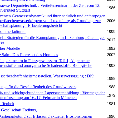
aesse Deponietechnik : Vertieferseminar in der Zeit vom 12.
1986
ersitaet Stuttgart
zenten Gewaesserdynamik und ihrer natürlich und anthropogen
berflaechenwasserkörpern von Luxemburg als Grundlage zur
2006
chaftsplanung - Erlaeuterungsbericht
 Sommerkulturen
1999
 - Strategien für die Raumplanung in Luxemburg : C-change:
2012
ves
her Modelle
1992
de Salm. Des Pierres et des Hommes
2007
eparametern in Fliessgewaessern. Teil 1, Allgemeine
renstoffe und anorganische Schadenstoffe, Biologische
1993
serbeschaffenheitsmessstellen, Wasserversorgung : DK:
1988
enge für die Beschaffenheit des Grundwassers
1988
it- und schichtgebundenen Lagerstaettenbildung : Vortraege der
1979
tenforschung am 16./17. Februar in München
affenheit
1981
 Gesellschaft Freiburg
artieranleitung zur Erfassung aktueller Erosionsformen
1996