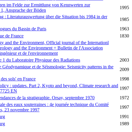
en im Felde zur Ermittlung von Kennwerten zur
1995
il 1, Ansprache der Böden
 : Literaturauswertung über die Situation bis 1984 in der
1985
logues du Bassin de Paris
1963
que de France
1830
y and the Environment, Official journal of the Internationl
eology and the Environment = Bulletin de l'Association
'ingénieur et de l'environnement
le 1 du Laboratoire Physique des Radiations
2003
 Géodynamique et de Séismologie: Seismicity patterns in the
2009
 des sols' en France
1998
olicy : updates. Part 2, Kyoto and beyond, Climate research and
1997
 17725 EN
endances de la stratigraphie. Orsay, septembre 1970
1972
ale des eaux souterraines : 4e journée technique du Comité
1997
ris, 23 novembre 1997
urg
1991
urg
1989