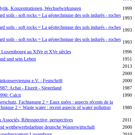
lytik, Konzentrationen, Wechselwirkungen
1999
rd soils - soft rocks = La géotechnique des sols indurés - roches
1993
rd soils - soft rocks = La géotechnique des sols indurés - roches
1993
rd soils - soft rocks = La géotechnique des sols indurés - roches
1993
de Luxembourg au XIVe et XVe siècles
1996
and und sein Leben
1951
2013
2000
einkonservierung e.V. : Festschrift
2000
87: Achat - Eiszeit - Siegerland
1987
990: Calcit
1990
schutz, Fachtagung 2 = Eaux usées : aspects récents de la
chnique 2 = Waste water : recent aspects of water pollution
1980
Associés, Rétrospective, perspectives
2011
nd wettbewerbsfaehige deutsche Wasserwirtschaft
2000
 Grossherzogtum Luxemburg
2010