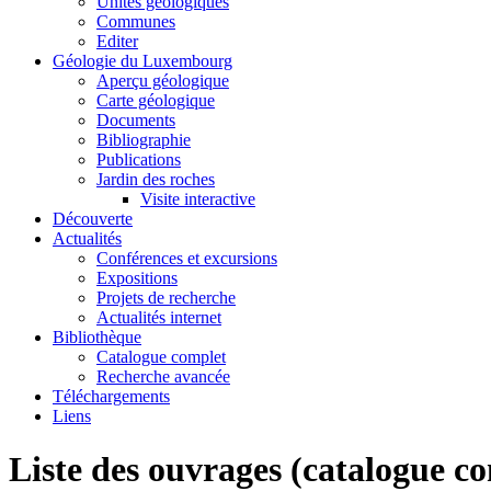
Unités géologiques
Communes
Editer
Géologie du Luxembourg
Aperçu géologique
Carte géologique
Documents
Bibliographie
Publications
Jardin des roches
Visite interactive
Découverte
Actualités
Conférences et excursions
Expositions
Projets de recherche
Actualités internet
Bibliothèque
Catalogue complet
Recherche avancée
Téléchargements
Liens
Liste des ouvrages (catalogue c