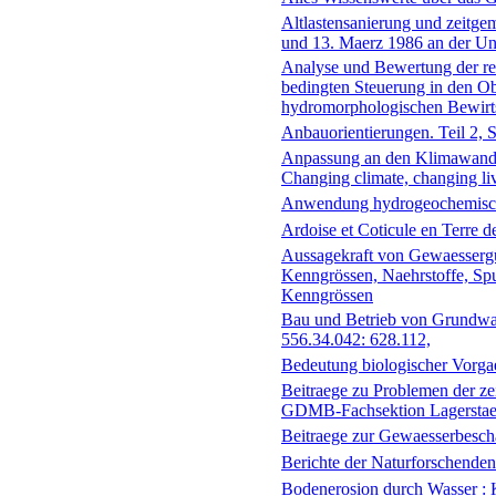
Altlastensanierung und zeitgem
und 13. Maerz 1986 an der Univ
Analyse und Bewertung der re
bedingten Steuerung in den O
hydromorphologischen Bewirts
Anbauorientierungen. Teil 2,
Anpassung an den Klimawandel
Changing climate, changing li
Anwendung hydrogeochemisc
Ardoise et Coticule en Terre 
Aussagekraft von Gewaessergüt
Kenngrössen, Naehrstoffe, Spu
Kenngrössen
Bau und Betrieb von Grundwas
556.34.042: 628.112,
Bedeutung biologischer Vorga
Beitraege zu Problemen der ze
GDMB-Fachsektion Lagerstaet
Beitraege zur Gewaesserbesch
Berichte der Naturforschenden
Bodenerosion durch Wasser : K