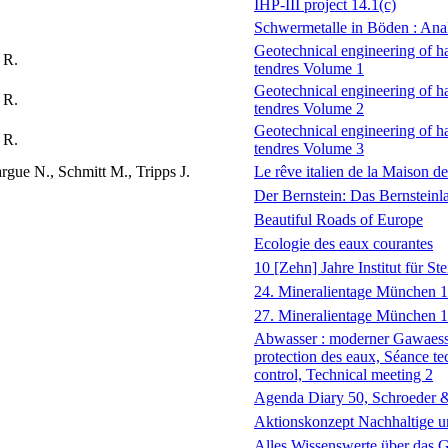
IHP-III project 14.1(c)
Schwermetalle in Böden : Ana
Geotechnical engineering of ha
 R.
tendres Volume 1
Geotechnical engineering of ha
 R.
tendres Volume 2
Geotechnical engineering of ha
 R.
tendres Volume 3
gue N., Schmitt M., Tripps J.
Le rêve italien de la Maison 
Der Bernstein: Das Bernsteinl
Beautiful Roads of Europe
Ecologie des eaux courantes
10 [Zehn] Jahre Institut für St
24. Mineralientage München 19
27. Mineralientage München 1
Abwasser : moderner Gawaesser
protection des eaux, Séance te
control, Technical meeting 2
Agenda Diary 50, Schroeder & 
Aktionskonzept Nachhaltige u
Alles Wissenswerte über das