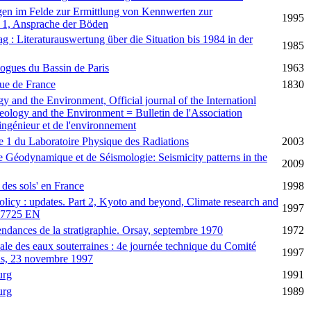
en im Felde zur Ermittlung von Kennwerten zur
1995
il 1, Ansprache der Böden
 : Literaturauswertung über die Situation bis 1984 in der
1985
logues du Bassin de Paris
1963
que de France
1830
y and the Environment, Official journal of the Internationl
eology and the Environment = Bulletin de l'Association
'ingénieur et de l'environnement
le 1 du Laboratoire Physique des Radiations
2003
 Géodynamique et de Séismologie: Seismicity patterns in the
2009
 des sols' en France
1998
olicy : updates. Part 2, Kyoto and beyond, Climate research and
1997
 17725 EN
endances de la stratigraphie. Orsay, septembre 1970
1972
ale des eaux souterraines : 4e journée technique du Comité
1997
ris, 23 novembre 1997
urg
1991
urg
1989