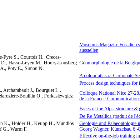
Museums Magazin: Fossilien sa
ausstellen
-Pyre S., Courtois H., Creces-
d D., Hasse-Leyen M., Houry-Lousberg
Géomorphologie de la Belgiq
 A., Poty E., Simon N.
A colour atlas of Carbonate S
Process design techniques for i
., Archambault J., Bourguet L.,
Colloque National Nice 27-28.
laroziere-Bouillin O., Forkasiewqicz
de la France : Communications
Faces of the Alps: structure 
De Re Metallica (traduit de l'é
ein K., Hölder H., Keupp H., Mundlos
Geologie und Palaeontologie
ff G., Wurm F.
Georg Wagner, Künzelsau 6.-
Effective on-the-job training i