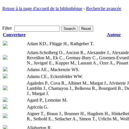
Retour à la page d'accueil de la bibliothèque
-
Recherche avancée
Filter
Search
Reset
Couverture
Auteur
Adam KD., Flügge H., Rathgeber T.
Adam-Scholberg O., Ancion R., Alexandre J., Alexandre
Reveillon M., Ek C., Germay-Bury C., Groenen-Evrar
N., Juvigné E., Kupper M., Laurant A., Ozer A., Pissart
Adams AE., Mackenzie WS.
Adams CE., Eckenfelder WW.
Agaledes P., Cova R., Albinet M., Margat J., Alvinerie J
Lamblin J., Chamayou J., Belkessa R., Bourgueil B., De
J., Margat J.
Agard P., Lemoine M.
Agricola G.
Aigner T., Braun J., Brunner H., Hagdorn H., Hinkelb
R., Seibold E., Seilacher A., Simon T., Urlichs M., Wol
Allaburton R.