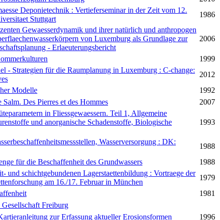
aesse Deponietechnik : Vertieferseminar in der Zeit vom 12.
1986
ersitaet Stuttgart
zenten Gewaesserdynamik und ihrer natürlich und anthropogen
berflaechenwasserkörpern von Luxemburg als Grundlage zur
2006
chaftsplanung - Erlaeuterungsbericht
 Sommerkulturen
1999
 - Strategien für die Raumplanung in Luxemburg : C-change:
2012
ves
her Modelle
1992
de Salm. Des Pierres et des Hommes
2007
eparametern in Fliessgewaessern. Teil 1, Allgemeine
renstoffe und anorganische Schadenstoffe, Biologische
1993
serbeschaffenheitsmessstellen, Wasserversorgung : DK:
1988
enge für die Beschaffenheit des Grundwassers
1988
it- und schichtgebundenen Lagerstaettenbildung : Vortraege der
1979
tenforschung am 16./17. Februar in München
affenheit
1981
 Gesellschaft Freiburg
artieranleitung zur Erfassung aktueller Erosionsformen
1996