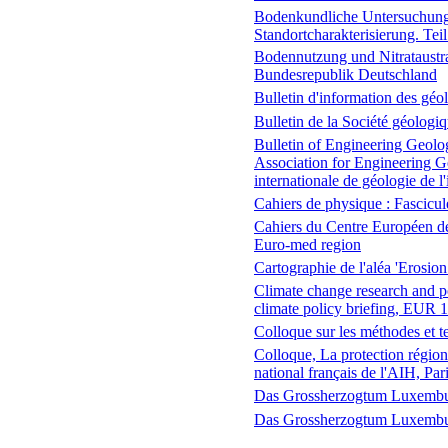
Bodenkundliche Untersuchung
Standortcharakterisierung. Te
Bodennutzung und Nitrataustrag
Bundesrepublik Deutschland
Bulletin d'information des géo
Bulletin de la Société géologi
Bulletin of Engineering Geolog
Association for Engineering G
internationale de géologie de l
Cahiers de physique : Fascicu
Cahiers du Centre Européen de
Euro-med region
Cartographie de l'aléa 'Erosion
Climate change research and p
climate policy briefing, EUR
Colloque sur les méthodes et t
Colloque, La protection région
national français de l'AIH, Pa
Das Grossherzogtum Luxemb
Das Grossherzogtum Luxemb