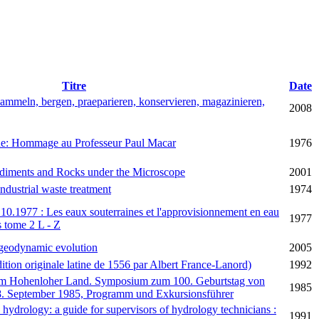
Titre
Date
mmeln, bergen, praeparieren, konservieren, magazinieren,
2008
ue: Hommage au Professeur Paul Macar
1976
ediments and Rocks under the Microscope
2001
ndustrial waste treatment
1974
10.1977 : Les eaux souterraines et l'approvisionnement en eau
1977
 tome 2 L - Z
& geodynamic evolution
2005
dition originale latine de 1556 par Albert France-Lanord)
1992
 im Hohenloher Land. Symposium zum 100. Geburtstag von
1985
8. September 1985, Programm und Exkursionsführer
n hydrology: a guide for supervisors of hydrology technicians :
1991