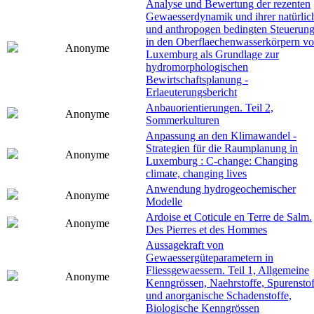
Analyse und Bewertung der rezenten
Gewaesserdynamik und ihrer natürlic
und anthropogen bedingten Steuerun
in den Oberflaechenwasserkörpern v
Anonyme
Luxemburg als Grundlage zur
hydromorphologischen
Bewirtschaftsplanung -
Erlaeuterungsbericht
Anbauorientierungen. Teil 2,
Anonyme
Sommerkulturen
Anpassung an den Klimawandel -
Strategien für die Raumplanung in
Anonyme
Luxemburg : C-change: Changing
climate, changing lives
Anwendung hydrogeochemischer
Anonyme
Modelle
Ardoise et Coticule en Terre de Salm.
Anonyme
Des Pierres et des Hommes
Aussagekraft von
Gewaessergüteparametern in
Fliessgewaessern. Teil 1, Allgemeine
Anonyme
Kenngrössen, Naehrstoffe, Spurenstof
und anorganische Schadenstoffe,
Biologische Kenngrössen