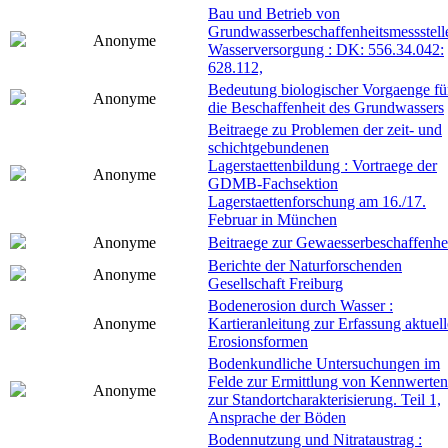
Bau und Betrieb von
Grundwasserbeschaffenheitsmessstell
Anonyme
Wasserversorgung : DK: 556.34.042:
628.112,
Bedeutung biologischer Vorgaenge fü
Anonyme
die Beschaffenheit des Grundwassers
Beitraege zu Problemen der zeit- und
schichtgebundenen
Lagerstaettenbildung : Vortraege der
Anonyme
GDMB-Fachsektion
Lagerstaettenforschung am 16./17.
Februar in München
Anonyme
Beitraege zur Gewaesserbeschaffenhe
Berichte der Naturforschenden
Anonyme
Gesellschaft Freiburg
Bodenerosion durch Wasser :
Anonyme
Kartieranleitung zur Erfassung aktuell
Erosionsformen
Bodenkundliche Untersuchungen im
Felde zur Ermittlung von Kennwerten
Anonyme
zur Standortcharakterisierung. Teil 1,
Ansprache der Böden
Bodennutzung und Nitrataustrag :