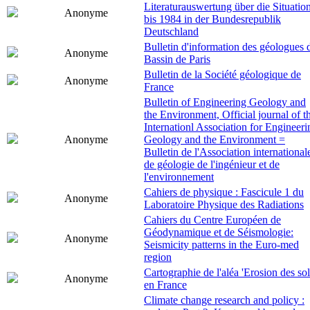
Literaturauswertung über die Situatio
Anonyme
bis 1984 in der Bundesrepublik
Deutschland
Bulletin d'information des géologues 
Anonyme
Bassin de Paris
Bulletin de la Société géologique de
Anonyme
France
Bulletin of Engineering Geology and
the Environment, Official journal of t
Internationl Association for Engineeri
Anonyme
Geology and the Environment =
Bulletin de l'Association international
de géologie de l'ingénieur et de
l'environnement
Cahiers de physique : Fascicule 1 du
Anonyme
Laboratoire Physique des Radiations
Cahiers du Centre Européen de
Géodynamique et de Séismologie:
Anonyme
Seismicity patterns in the Euro-med
region
Cartographie de l'aléa 'Erosion des sol
Anonyme
en France
Climate change research and policy :