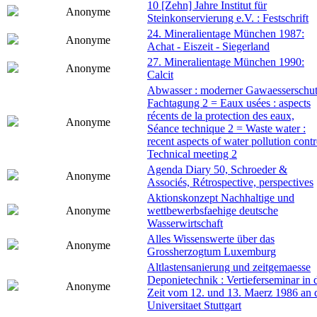
10 [Zehn] Jahre Institut für
Anonyme
Steinkonservierung e.V. : Festschrift
24. Mineralientage München 1987:
Anonyme
Achat - Eiszeit - Siegerland
27. Mineralientage München 1990:
Anonyme
Calcit
Abwasser : moderner Gawaesserschut
Fachtagung 2 = Eaux usées : aspects
récents de la protection des eaux,
Anonyme
Séance technique 2 = Waste water :
recent aspects of water pollution contr
Technical meeting 2
Agenda Diary 50, Schroeder &
Anonyme
Associés, Rétrospective, perspectives
Aktionskonzept Nachhaltige und
Anonyme
wettbewerbsfaehige deutsche
Wasserwirtschaft
Alles Wissenswerte über das
Anonyme
Grossherzogtum Luxemburg
Altlastensanierung und zeitgemaesse
Deponietechnik : Vertieferseminar in 
Anonyme
Zeit vom 12. und 13. Maerz 1986 an 
Universitaet Stuttgart