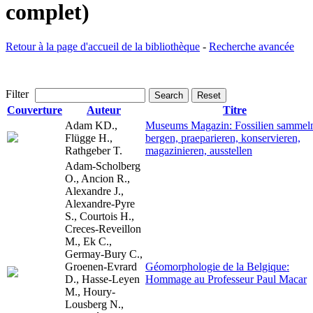
complet)
Retour à la page d'accueil de la bibliothèque
-
Recherche avancée
Filter
Search
Reset
Couverture
Auteur
Titre
Adam KD.,
Museums Magazin: Fossilien sammel
Flügge H.,
bergen, praeparieren, konservieren,
Rathgeber T.
magazinieren, ausstellen
Adam-Scholberg
O., Ancion R.,
Alexandre J.,
Alexandre-Pyre
S., Courtois H.,
Creces-Reveillon
M., Ek C.,
Germay-Bury C.,
Groenen-Evrard
Géomorphologie de la Belgique:
D., Hasse-Leyen
Hommage au Professeur Paul Macar
M., Houry-
Lousberg N.,