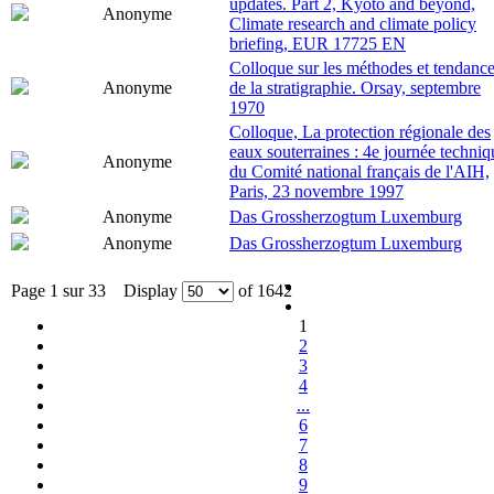
updates. Part 2, Kyoto and beyond,
Anonyme
Climate research and climate policy
briefing, EUR 17725 EN
Colloque sur les méthodes et tendanc
Anonyme
de la stratigraphie. Orsay, septembre
1970
Colloque, La protection régionale des
eaux souterraines : 4e journée techniq
Anonyme
du Comité national français de l'AIH,
Paris, 23 novembre 1997
Anonyme
Das Grossherzogtum Luxemburg
Anonyme
Das Grossherzogtum Luxemburg
Page 1 sur 33 Display
of 1642
1
2
3
4
...
6
7
8
9