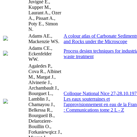
Juvigné E.,
Kupper M.,
Laurant A., Ozer
A., Pissart A.,
Poty E., Simon
N.
Adams AE.,
A colour atlas of Carbonate Sediment
Mackenzie WS.
and Rocks under the Microscope
Adams CE.,
Process design techniques for industri
Eckenfelder
waste treatment
WW.
Agaledes P.,
Cova R., Albinet
M., Margat J.,
Alvinerie J.,
Archambault J.,
Bourguet L.,
Colloque National Nice 27-28.10.197
Lamblin J.,
Les eaux souterraines et
Chamayou J.,
l'approvisionnement en eau de la Fra
Belkessa R.,
: Communications tome 2 L - Z
Bourgueil B.,
Delaroziere-
Bouillin O.,
Forkasiewqicz J.,