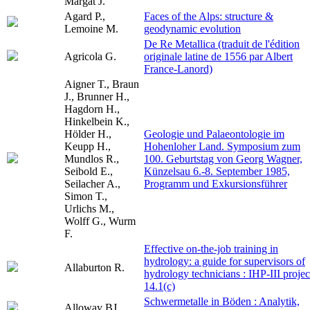
Margat J.
Agard P.,
Faces of the Alps: structure &
Lemoine M.
geodynamic evolution
De Re Metallica (traduit de l'édition
Agricola G.
originale latine de 1556 par Albert
France-Lanord)
Aigner T., Braun
J., Brunner H.,
Hagdorn H.,
Hinkelbein K.,
Hölder H.,
Geologie und Palaeontologie im
Keupp H.,
Hohenloher Land. Symposium zum
Mundlos R.,
100. Geburtstag von Georg Wagner,
Seibold E.,
Künzelsau 6.-8. September 1985,
Seilacher A.,
Programm und Exkursionsführer
Simon T.,
Urlichs M.,
Wolff G., Wurm
F.
Effective on-the-job training in
hydrology: a guide for supervisors of
Allaburton R.
hydrology technicians : IHP-III projec
14.1(c)
Schwermetalle in Böden : Analytik,
Alloway BJ.