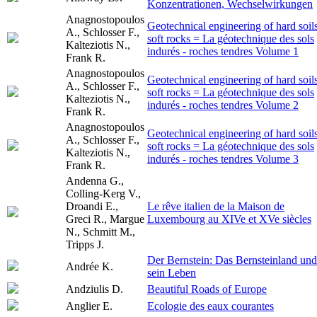
Konzentrationen, Wechselwirkungen
Anagnostopoulos
Geotechnical engineering of hard soils
A., Schlosser F.,
soft rocks = La géotechnique des sols
Kalteziotis N.,
indurés - roches tendres Volume 1
Frank R.
Anagnostopoulos
Geotechnical engineering of hard soils
A., Schlosser F.,
soft rocks = La géotechnique des sols
Kalteziotis N.,
indurés - roches tendres Volume 2
Frank R.
Anagnostopoulos
Geotechnical engineering of hard soils
A., Schlosser F.,
soft rocks = La géotechnique des sols
Kalteziotis N.,
indurés - roches tendres Volume 3
Frank R.
Andenna G.,
Colling-Kerg V.,
Droandi E.,
Le rêve italien de la Maison de
Greci R., Margue
Luxembourg au XIVe et XVe siècles
N., Schmitt M.,
Tripps J.
Der Bernstein: Das Bernsteinland und
Andrée K.
sein Leben
Andziulis D.
Beautiful Roads of Europe
Anglier E.
Ecologie des eaux courantes