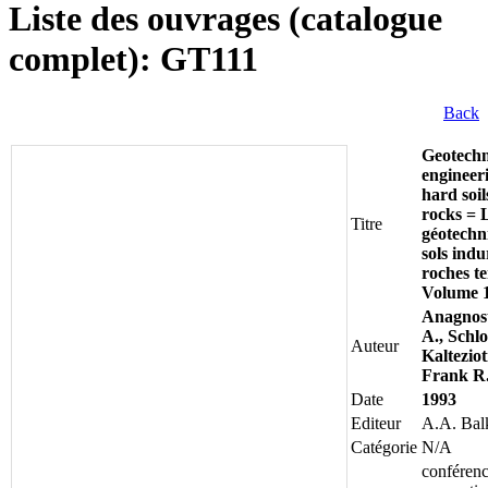
Liste des ouvrages (catalogue
complet): GT111
Back
Geotechn
engineer
hard soils
rocks = 
Titre
géotechn
sols indu
roches t
Volume 
Anagnos
A., Schlo
Auteur
Kalteziot
Frank R
Date
1993
Editeur
A.A. Ba
Catégorie
N/A
conférenc