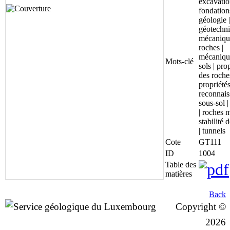
excavatio
fondations
géologie |
géotechni
mécaniqu
roches |
mécaniqu
Mots-clé
sols | pro
des roches
propriétés
reconnais
sous-sol |
| roches 
stabilité 
| tunnels
Cote
GT111
ID
1004
Table des
matières
Back
Copyright ©
2026