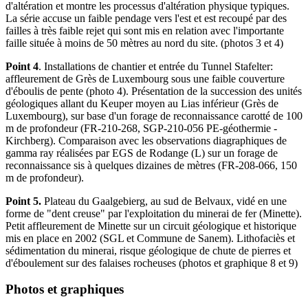
d'altération et montre les processus d'altération physique typiques.
La série accuse un faible pendage vers l'est et est recoupé par des
failles à très faible rejet qui sont mis en relation avec l'importante
faille située à moins de 50 mètres au nord du site. (photos 3 et 4)
Point 4
. Installations de chantier et entrée du Tunnel Stafelter:
affleurement de Grès de Luxembourg sous une faible couverture
d'éboulis de pente (photo 4). Présentation de la succession des unités
géologiques allant du Keuper moyen au Lias inférieur (Grès de
Luxembourg), sur base d'un forage de reconnaissance carotté de 100
m de profondeur (FR-210-268, SGP-210-056 PE-géothermie -
Kirchberg). Comparaison avec les observations diagraphiques de
gamma ray réalisées par EGS de Rodange (L) sur un forage de
reconnaissance sis à quelques dizaines de mètres (FR-208-066, 150
m de profondeur).
Point 5.
Plateau du Gaalgebierg, au sud de Belvaux, vidé en une
forme de "dent creuse" par l'exploitation du minerai de fer (Minette).
Petit affleurement de Minette sur un circuit géologique et historique
mis en place en 2002 (SGL et Commune de Sanem). Lithofaciès et
sédimentation du minerai, risque géologique de chute de pierres et
d'éboulement sur des falaises rocheuses (photos et graphique 8 et 9)
Photos et graphiques