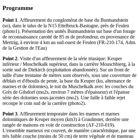
Programme
Point 1
. Affleurement du conglomérat de base du Buntsandstein
(so), dans le talus de la N15 Ettelbruck-Bastogne, près de Feulen
(photo1). Présentation des unités Buntsandstein sur base d'un forage
de reconnaissance carotté de 85 m de profondeur, en provenance de
Mertzig, à environ 4 km au sud-ouest de Feulen (FR-210-174, Adm.
de la Gestion de l'Eau)
Point 2
. Visite d'un affleurement de la série triasique: Keuper
inférieur / Muschelkalk supérieur, dans la carrière Mouschbierg, à la
sortie sud de Diekirch (exploitation abandonnée). Sur un front de
taille d'une trentaine de mètres sont observés, sous une couverture de
déblais et d'éboulis de pente, la base du Keuper (ku, alternance de
marnes et de dolomies), le toit du Muschelkalk avec les couches du
Grès de Gilsdorf (mo2s, environ 7 mètres d'épaisseur) et l'épaisse
série des dolomies sous-jacentes (mo2). Une faille à faible rejet
recoupe le coin sud de la carrière (photo2).
Point 3
. Affleurement temporaire dans les marnes et marnes
dolomitiques de Keuper moyen (km3) à Graulinster, derrière une
rangée de maisons en voie de construction (AF-210-019).
L'ensemble marneux est couvert, de manière caractéristique, par une
très faible couche (moins de 50 cm) de terre végétale et de manteau