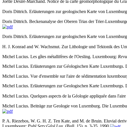
Joëlle Désiré-Marchand. Notice de la carte géomorphologique du 
Doris Dittrich. Erläuterungen zur geologischen Karte von Luxembur
Doris Dittrich. Beckenanalyse der Oberen Trias der Trier-Luxemburg
Doris Dittrich. Erläuterungen zur geologischen Karte von Luxembur
H. J. Konrad and W. Wachsmut. Zur Lithologie und Tektonik des U
Michel Lucius. Les gîtes métallifères de l'Oesling. Luxembourg:
Revu
Michel Lucius. Erläuterungen zur Géologischen Karte Luxemburgs. 
Michel Lucius. Vue d'ensemble sur l'aire de sédimentation luxembou
Michel Lucius. Erläuterungen zur Geologischen Karte Luxemburgs. 
Michel Lucius. Quelques aspects de la Géologie appliquée dans l'air
Michel Lucius. Beiträge zur Geologie von Luxemburg. Die Luxembur
P. A. Riezebos, W. G. H. Z. Ten Kate, and M. de Bruin. Eluvial deri
Luxembourg:
Publ.Serv.Géol.Lux.
(Bull. 15), p. 3-35, 1990