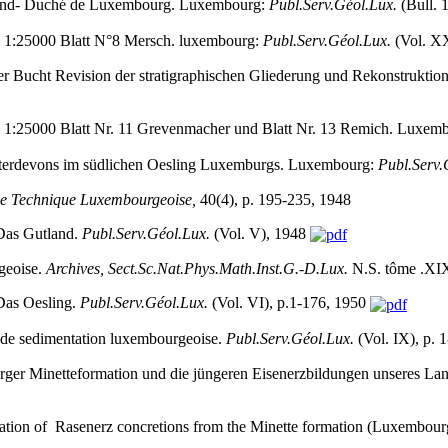
Grand- Duché de Luxembourg. Luxembourg:
Publ.Serv.Géol.Lux.
(Bull. 
g 1:25000 Blatt N°8 Mersch. luxembourg:
Publ.Serv.Géol.Lux.
(Vol. X
er Bucht Revision der stratigraphischen Gliederung und Rekonstruktion
g 1:25000 Blatt Nr. 11 Grevenmacher und Blatt Nr. 13 Remich. Luxem
nterdevons im südlichen Oesling Luxemburgs. Luxembourg:
Publ.Serv.
e Technique Luxembourgeoise,
40(4), p. 195-235, 1948
Das Gutland.
Publ.Serv.Géol.Lux.
(Vol. V), 1948
rgeoise.
Archives, Sect.Sc.Nat.Phys.Math.Inst.G.-D.Lux.
N.S. tôme .XIX
Das Oesling.
Publ.Serv.Géol.Lux.
(Vol. VI), p.1-176, 1950
e de sedimentation luxembourgeoise.
Publ.Serv.Géol.Lux.
(Vol. IX), p.
ger Minetteformation und die jüngeren Eisenerzbildungen unseres La
vation of Rasenerz concretions from the Minette formation (Luxembourg