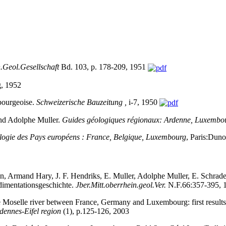
.Geol.Gesellschaft
Bd. 103, p. 178-209, 1951
, 1952
mbourgeoise.
Schweizerische Bauzeitung ,
i-7, 1950
and Adolphe Muller.
Guides géologiques régionaux: Ardenne, Luxembo
ogie des Pays européens : France, Belgique, Luxembourg
, Paris:Duno
, Armand Hary, J. F. Hendriks, E. Muller, Adolphe Muller, E. Schra
dimentationsgeschichte.
Jber.Mitt.oberrhein.geol.Ver.
N.F.66:357-395, 
Moselle river between France, Germany and Luxembourg: first results
dennes-Eifel region
(1), p.125-126, 2003