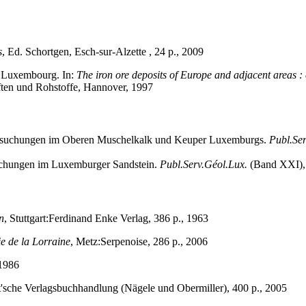
s
, Ed. Schortgen, Esch-sur-Alzette , 24 p., 2009
f Luxembourg. In:
The iron ore deposits of Europe and adjacent areas : 
ften und Rohstoffe, Hannover, 1997
rsuchungen im Oberen Muschelkalk und Keuper Luxemburgs.
Publ.Se
chungen im Luxemburger Sandstein.
Publ.Serv.Géol.Lux.
(Band XXI)
n
, Stuttgart:Ferdinand Enke Verlag, 386 p., 1963
e de la Lorraine
, Metz:Serpenoise, 286 p., 2006
 1986
rt'sche Verlagsbuchhandlung (Nägele und Obermiller), 400 p., 2005