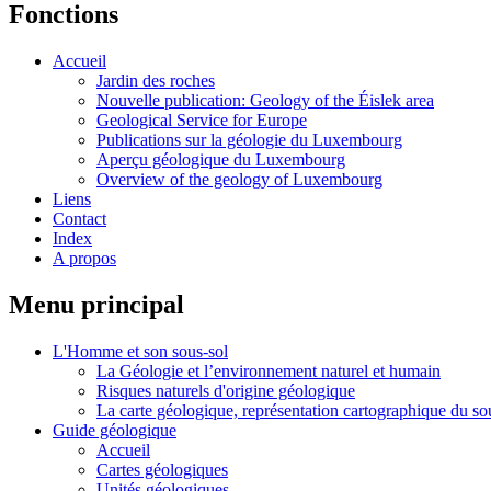
Fonctions
Accueil
Jardin des roches
Nouvelle publication: Geology of the Éislek area
Geological Service for Europe
Publications sur la géologie du Luxembourg
Aperçu géologique du Luxembourg
Overview of the geology of Luxembourg
Liens
Contact
Index
A propos
Menu principal
L'Homme et son sous-sol
La Géologie et l’environnement naturel et humain
Risques naturels d'origine géologique
La carte géologique, représentation cartographique du so
Guide géologique
Accueil
Cartes géologiques
Unités géologiques