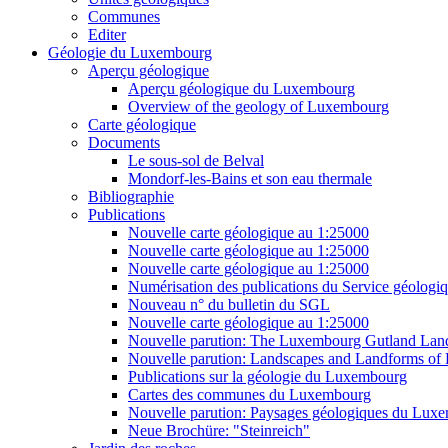
Communes
Editer
Géologie du Luxembourg
Aperçu géologique
Aperçu géologique du Luxembourg
Overview of the geology of Luxembourg
Carte géologique
Documents
Le sous-sol de Belval
Mondorf-les-Bains et son eau thermale
Bibliographie
Publications
Nouvelle carte géologique au 1:25000
Nouvelle carte géologique au 1:25000
Nouvelle carte géologique au 1:25000
Numérisation des publications du Service géologi
Nouveau n° du bulletin du SGL
Nouvelle carte géologique au 1:25000
Nouvelle parution: The Luxembourg Gutland Lan
Nouvelle parution: Landscapes and Landforms o
Publications sur la géologie du Luxembourg
Cartes des communes du Luxembourg
Nouvelle parution: Paysages géologiques du Lux
Neue Brochüre: "Steinreich"