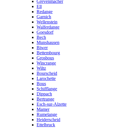
Grevenmacher
Ell
Redange
Garnich
Wellenstein
Walferdange
Goesdorf
Bech
Munshausen
Biwer
Bettembourg
Grosbous
Wincrange
Wiltz
Bourscheid
Larochette
Bous
Schifflange
Dippach
Bertrange
Esch-sur-Alzette
Mamer
Rumelange
Heiderscheid
Ettelbruck