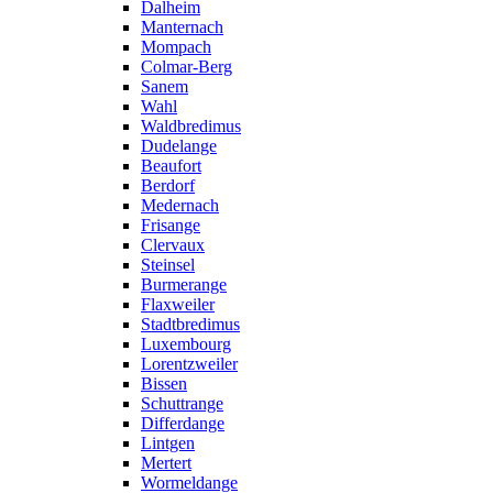
Dalheim
Manternach
Mompach
Colmar-Berg
Sanem
Wahl
Waldbredimus
Dudelange
Beaufort
Berdorf
Medernach
Frisange
Clervaux
Steinsel
Burmerange
Flaxweiler
Stadtbredimus
Luxembourg
Lorentzweiler
Bissen
Schuttrange
Differdange
Lintgen
Mertert
Wormeldange