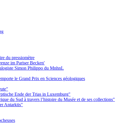
rg
ire du pressiomètre
Grenze im Pariser Becken'
ralogiste Simon Philippo du MnhnL
emporte le Grand Prix en Sciences géologiques
eute"
yptische Ende der Trias in Luxemburg"
ue du Sud à travers l’histoire du Musée et de ses collections"
er Antarktis"
ocheuses