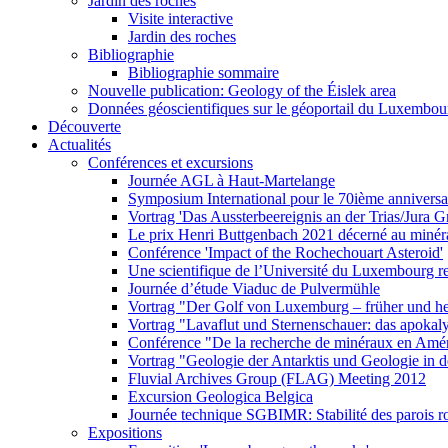
Jardin des roches
Visite interactive
Jardin des roches
Bibliographie
Bibliographie sommaire
Nouvelle publication: Geology of the Éislek area
Données géoscientifiques sur le géoportail du Luxembou
Découverte
Actualités
Conférences et excursions
Journée AGL à Haut-Martelange
Symposium International pour le 70ième anniversa
Vortrag 'Das Aussterbeereignis an der Trias/Jura 
Le prix Henri Buttgenbach 2021 décerné au miné
Conférence 'Impact of the Rochechouart Asteroid'
Une scientifique de l’Université du Luxembourg r
Journée d’étude Viaduc de Pulvermühle
Vortrag "Der Golf von Luxemburg – früher und h
Vortrag "Lavaflut und Sternenschauer: das apokal
Conférence "De la recherche de minéraux en Amériq
Vortrag "Geologie der Antarktis und Geologie in d
Fluvial Archives Group (FLAG) Meeting 2012
Excursion Geologica Belgica
Journée technique SGBIMR: Stabilité des parois r
Expositions