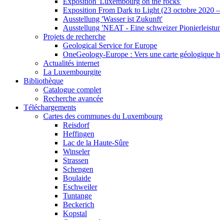
Exposition 'Luxembourg on the rocks'
Exposition From Dark to Light (23 octobre 2020 –
Ausstellung 'Wasser ist Zukunft'
Ausstellung 'NEAT - Eine schweizer Pionierleist
Projets de recherche
Geological Service for Europe
OneGeology-Europe : Vers une carte géologique h
Actualités internet
La Luxembourgite
Bibliothèque
Catalogue complet
Recherche avancée
Téléchargements
Cartes des communes du Luxembourg
Reisdorf
Heffingen
Lac de la Haute-Sûre
Winseler
Strassen
Schengen
Boulaide
Eschweiler
Tuntange
Beckerich
Kopstal