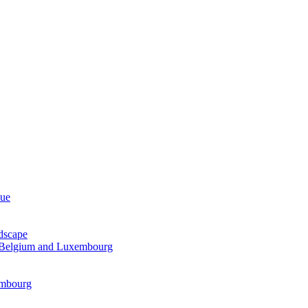
que
dscape
f Belgium and Luxembourg
embourg