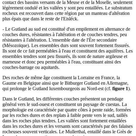
contact des bassins versants de la Meuse et de la Moselle, seulement
légèrement ondulé et les vallées y sont peu entaillées. Le substratum
rocheux est recouvert dans cette région par un manteau d'altération
plus épais que dans le reste de l'Eisléck.
- Le Gutland au sud est constitué d'un empilement en alternance de
couches dures, résistantes à l'altération et de couches tendres, peu
résistantes à l'altération. L'ensemble date de l'Ère secondaire
(Mésozoïque). Les ensembles durs sont souvent fortement fissurés.
Ils sont de ce fait perméables à l'eau et constituent des aquifères. Les
ensembles tendres sont peu fissurés, ils sont de nature argileuse et
marneuse et donc peu perméables à l'eau, constituant ainsi des
couches-barrage ou aquitards.
Des roches de même âge constituent la Lorraine en France, la
Gaume en Belgique ainsi que le Bitburger Gutland en Allemagne,
qui prolonge le Gutland luxembourgeois au Nord-est (cf.
figure 1
).
Dans le Gutland, les différentes couches présentent un pendage
général vers le sud-ouest et constituent un paysage de cuestas. La
morphologie est caractérisée par quatre côtes à pente raide, formées
par les roches dures et des replats à faible pente vers le sud, taillés
dans les roches plus tendres. Les vallées sont fortement entaillées
dans les roches dures et les versants sont caractérisés par des falaises
rocheuses souvent verticales. Le Mullerthal, entaillé dans le Grès de