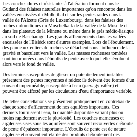
Les couches dures et résistantes à l'altération forment dans le
Gutland des falaises naturelles importantes qu'on rencontre dans les
vallées encaissées du Mullerthal et sur les pentes raides dans la
vallée de l'Alzette (Grès de Luxembourg), dans les falaises des
roches dolomitiques du Muschelkalk de la vallée de la Moselle et
dans les plateaux de la Minette ou même dans le grès médio-liasique
au sud de Bascharage. Les grands affleurements dans les vallées
encaissées de l'Eisléck sont d'autres exemples. Lors de l'éboulement,
des panneaux entiers de rochers se détachent sous l'influence de la
gravité et basculent vers la vallée. Les masses rocheuses tombées
sont incorporées dans l'éboulis de pente avec lequel elles évoluent
alors vers le fond de vallée.
Des terrains susceptibles de glisser ou potentiellement instables
présentent des pentes moyennes à raides; ils doivent être formés d'un
sous-sol imperméable, susceptible à l'eau (p.ex. gypsifère) et
pouvant être affecté par les circulations d'eau d'importance variable.
De telles constellations se présentent pratiquement en contrebas de
chaque zone d'affleurement de nos aquifères importants. Ces
derniers fournissent l'eau, la quantité disponible variant plus ou
moins rapidement avec la pluviosité. Les couches marneuses et
argileuses sises sous les aquifères sont souvent recouvertes d'éboulis
de pente d'épaisseur importante. L'éboulis de pente est de nature
argileuse et souvent entrelardé des produits d'éboulement des