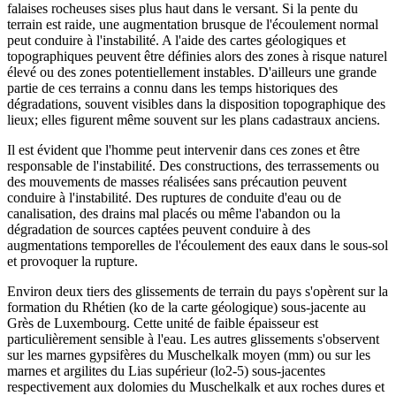
falaises rocheuses sises plus haut dans le versant. Si la pente du
terrain est raide, une augmentation brusque de l'écoulement normal
peut conduire à l'instabilité. A l'aide des cartes géologiques et
topographiques peuvent être définies alors des zones à risque naturel
élevé ou des zones potentiellement instables. D'ailleurs une grande
partie de ces terrains a connu dans les temps historiques des
dégradations, souvent visibles dans la disposition topographique des
lieux; elles figurent même souvent sur les plans cadastraux anciens.
Il est évident que l'homme peut intervenir dans ces zones et être
responsable de l'instabilité. Des constructions, des terrassements ou
des mouvements de masses réalisées sans précaution peuvent
conduire à l'instabilité. Des ruptures de conduite d'eau ou de
canalisation, des drains mal placés ou même l'abandon ou la
dégradation de sources captées peuvent conduire à des
augmentations temporelles de l'écoulement des eaux dans le sous-sol
et provoquer la rupture.
Environ deux tiers des glissements de terrain du pays s'opèrent sur la
formation du Rhétien (ko de la carte géologique) sous-jacente au
Grès de Luxembourg. Cette unité de faible épaisseur est
particulièrement sensible à l'eau. Les autres glissements s'observent
sur les marnes gypsifères du Muschelkalk moyen (mm) ou sur les
marnes et argilites du Lias supérieur (lo2-5) sous-jacentes
respectivement aux dolomies du Muschelkalk et aux roches dures et