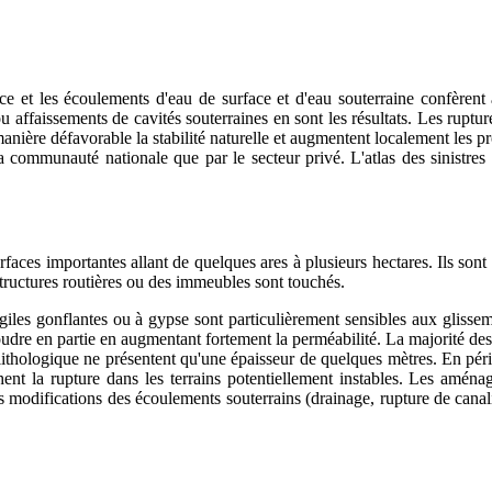
ce et les écoulements d'eau de surface et d'eau souterraine confèrent à 
u affaissements de cavités souterraines en sont les résultats. Les ruptu
ère défavorable la stabilité naturelle et augmentent localement les pr
ommunauté nationale que par le secteur privé. L'atlas des sinistres 
faces importantes allant de quelques ares à plusieurs hectares. Ils sont
tructures routières ou des immeubles sont touchés.
les gonflantes ou à gypse sont particulièrement sensibles aux glissemen
oudre en partie en augmentant fortement la perméabilité. La majorité de
ithologique ne présentent qu'une épaisseur de quelques mètres. En périod
nt la rupture dans les terrains potentiellement instables. Les amén
s modifications des écoulements souterrains (drainage, rupture de canalis