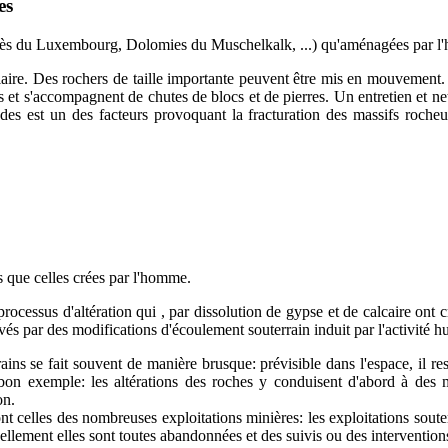
es
(Grès du Luxembourg, Dolomies du Muschelkalk, ...) qu'aménagées par l'h
ulaire. Des rochers de taille importante peuvent être mis en mouvement.
 et s'accompagnent de chutes de blocs et de pierres. Un entretien et ne
ondes est un des facteurs provoquant la fracturation des massifs roche
s que celles crées par l'homme.
rocessus d'altération qui , par dissolution de gypse et de calcaire ont cr
ivés par des modifications d'écoulement souterrain induit par l'activité 
ins se fait souvent de manière brusque: prévisible dans l'espace, il re
bon exemple: les altérations des roches y conduisent d'abord à des
on.
t celles des nombreuses exploitations minières: les exploitations soute
llement elles sont toutes abandonnées et des suivis ou des intervention