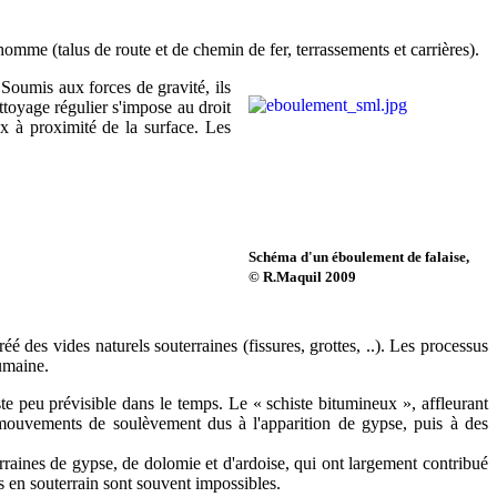
omme (talus de route et de chemin de fer, terrassements et carrières).
 Soumis aux forces de gravité, ils
ttoyage régulier s'impose au droit
ux à proximité de la surface. Les
Schéma d'un éboulement de falaise,
© R.Maquil 2009
éé des vides naturels souterraines (fissures, grottes, ..). Les processus
humaine.
ste peu prévisible dans le temps. Le « schiste bitumineux », affleurant
 mouvements de soulèvement dus à l'apparition de gypse, puis à des
rraines de gypse, de dolomie et d'ardoise, qui ont largement contribué
s en souterrain sont souvent impossibles.