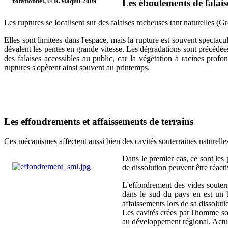
rotationnel, © R.Maquil 2009
Les éboulements de falais
Les ruptures se localisent sur des falaises rocheuses tant naturelles 
Elles sont limitées dans l'espace, mais la rupture est souvent spectac
dévalent les pentes en grande vitesse. Les dégradations sont précédées
des falaises accessibles au public, car la végétation à racines prof
ruptures s'opèrent ainsi souvent au printemps.
Les effondrements et affaissements de terrains
Ces mécanismes affectent aussi bien des cavités souterraines naturelle
Dans le premier cas, ce sont les p
de dissolution peuvent être réact
L'effondrement des vides souterra
dans le sud du pays en est un 
affaissements lors de sa dissoluti
Les cavités crées par l'homme son
au développement régional. Actue