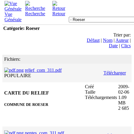
Recherche
Retour
Vue
Générale
Catégorie: Roeser
Trier par:
Défaut
|
Nom
|
Auteur
|
Date
|
Clics
Fichiers:
relief_com_311.pdf
Télécharger
POPULAIRE
Créé
2009-
Taille
02-06
CARTE DU RELIEF
Téléchargements
1.09
MB
COMMUNE DE ROESER
2 685
pentes_com_311.pdf