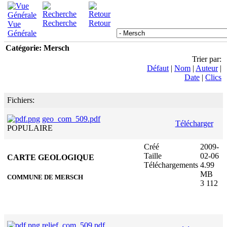
Recherche
Retour
Vue
Générale
Catégorie: Mersch
Trier par:
Défaut
|
Nom
|
Auteur
|
Date
|
Clics
Fichiers:
geo_com_509.pdf
Télécharger
POPULAIRE
Créé
2009-
Taille
02-06
CARTE GEOLOGIQUE
Téléchargements
4.99
MB
COMMUNE DE MERSCH
3 112
relief_com_509.pdf