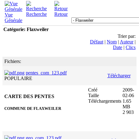
Recherche
Retour
Vue
Générale
Catégorie: Flaxweiler
Trier par:
Défaut
|
Nom
|
Auteur
|
Date
|
Clics
Fichiers:
pentes_com_123.pdf
Télécharger
POPULAIRE
Créé
2009-
Taille
02-06
CARTE DES PENTES
Téléchargements
1.65
MB
COMMUNE DE FLAXWEILER
2 903
geo_com_123.pdf