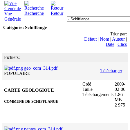
Recherche
Retour
Vue
Générale
Catégorie: Schifflange
Trier par:
Défaut
|
Nom
|
Auteur
|
Date
|
Clics
Fichiers:
geo_com_314.pdf
Télécharger
POPULAIRE
Créé
2009-
Taille
02-06
CARTE GEOLOGIQUE
Téléchargements
1.86
MB
COMMUNE DE SCHIFFLANGE
2 975
pentes_com_314.pdf