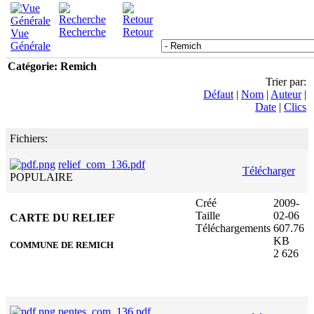
Recherche
Retour
Vue
Générale
Catégorie: Remich
Trier par:
Défaut
|
Nom
|
Auteur
|
Date
|
Clics
Fichiers:
relief_com_136.pdf
Télécharger
POPULAIRE
Créé
2009-
Taille
02-06
CARTE DU RELIEF
Téléchargements
607.76
KB
COMMUNE DE REMICH
2 626
pentes_com_136.pdf