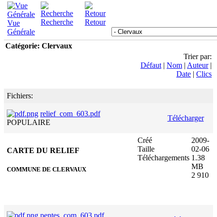
Recherche
Retour
Vue
Générale
Catégorie: Clervaux
Trier par:
Défaut
|
Nom
|
Auteur
|
Date
|
Clics
Fichiers:
relief_com_603.pdf
Télécharger
POPULAIRE
Créé
2009-
Taille
02-06
CARTE DU RELIEF
Téléchargements
1.38
MB
COMMUNE DE CLERVAUX
2 910
pentes_com_603.pdf