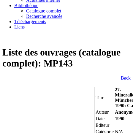
Actualités internet
Bibliothèque
Catalogue complet
Recherche avancée
Téléchargements
Liens
Liste des ouvrages (catalogue
complet): MP143
Back
27.
Minerali
Titre
Münche
1990: Cal
Auteur
Anonym
Date
1990
Editeur
Catégorie
N/A