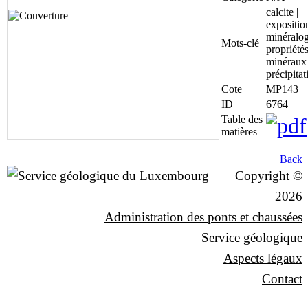
calcite |
exposition
minéralog
Mots-clé
propriété
minéraux 
précipitat
Cote
MP143
ID
6764
Table des
matières
Back
Copyright ©
2026
Administration des ponts et chaussées
Service géologique
Aspects légaux
Contact