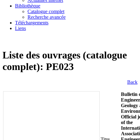
Actualités internet
Bibliothèque
Catalogue complet
Recherche avancée
Téléchargements
Liens
Liste des ouvrages (catalogue
complet): PE023
Back
Bulletin 
Engineer
Geology 
Environ
Official 
of the
Internati
Associati
Titre
Engineer