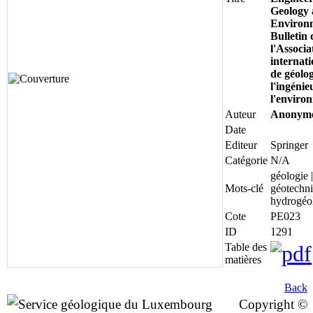
Geology 
Environ
Bulletin 
l'Associa
internati
de géolog
l'ingénie
l'enviro
Auteur
Anonym
Date
Editeur
Springer
Catégorie
N/A
géologie |
Mots-clé
géotechni
hydrogéo
Cote
PE023
ID
1291
Table des
matières
Back
Copyright ©