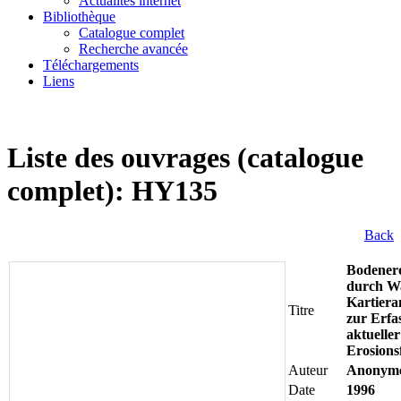
Actualités internet
Bibliothèque
Catalogue complet
Recherche avancée
Téléchargements
Liens
Liste des ouvrages (catalogue
complet): HY135
Back
Bodener
durch Wa
Kartiera
Titre
zur Erfa
aktueller
Erosion
Auteur
Anonym
Date
1996