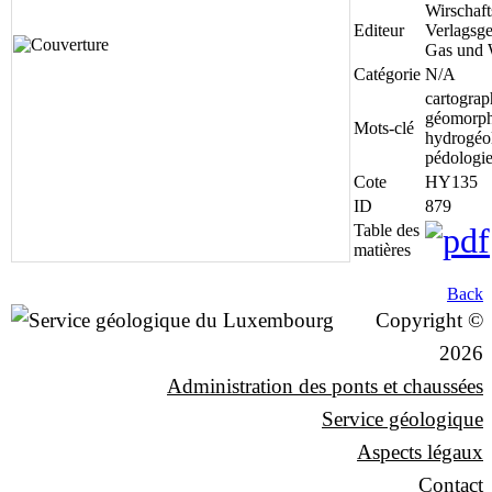
Wirschaft
Editeur
Verlagsge
Gas und 
Catégorie
N/A
cartograph
géomorph
Mots-clé
hydrogéol
pédologie
Cote
HY135
ID
879
Table des
matières
Back
Copyright ©
2026
Administration des ponts et chaussées
Service géologique
Aspects légaux
Contact