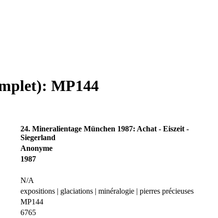
complet): MP144
24. Mineralientage München 1987: Achat - Eiszeit -
Siegerland
Anonyme
1987
N/A
expositions | glaciations | minéralogie | pierres précieuses
MP144
6765