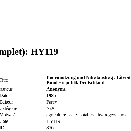
complet): HY119
Bodennutzung und Nitrataustrag : Literatu
Titre
Bundesrepublik Deutschland
Auteur
Anonyme
Date
1985
Editeur
Parey
Catégorie
N/A
Mots-clé
agriculture | eaux potables | hydrogéochimie | 
Cote
HY119
ID
856