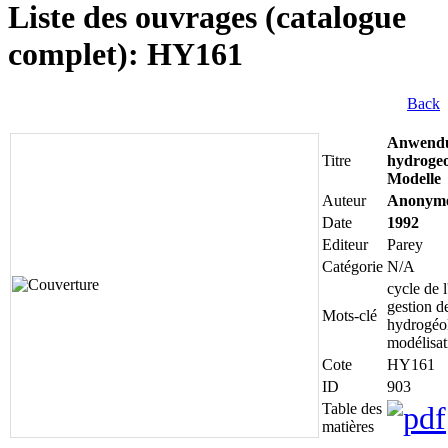
Liste des ouvrages (catalogue
complet): HY161
Back
Anwend
Titre
hydroge
Modelle
Auteur
Anonym
Date
1992
Editeur
Parey
Catégorie
N/A
cycle de l
gestion d
Mots-clé
hydrogéol
modélisat
Cote
HY161
ID
903
Table des
matières