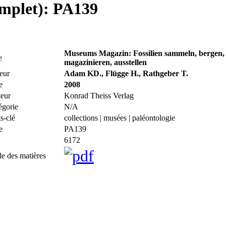
omplet): PA139
Museums Magazin: Fossilien sammeln, bergen, 
e
magazinieren, ausstellen
eur
Adam KD., Flügge H., Rathgeber T.
e
2008
teur
Konrad Theiss Verlag
égorie
N/A
s-clé
collections | musées | paléontologie
e
PA139
6172
le des matières