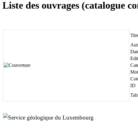
Liste des ouvrages (catalogue c
Titr
Aut
Dat
Edi
Cat
Mot
Cot
ID
Tab