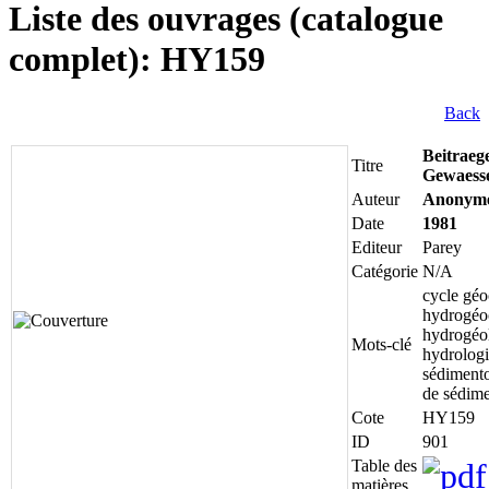
Liste des ouvrages (catalogue
complet): HY159
Back
Beitraeg
Titre
Gewaesse
Auteur
Anonym
Date
1981
Editeur
Parey
Catégorie
N/A
cycle géo
hydrogéo
hydrogéol
Mots-clé
hydrologi
sédimento
de sédime
Cote
HY159
ID
901
Table des
matières