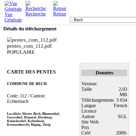
Recherche
Retour
Vue
Générale
Détails du téléchargement
pentes_com_112.pdf
POPULAIRE
CARTE DES PENTES
Données
Version:
COMMUNE DE BECH
Taille
2.03
MB
Code: 112 / Canton:
Téléchargements
3 034
Echternach
Langue
French
Licence
Localités: Altrier, Bech, Blumenthal,
Auteur
SGL
Geyershof, Hemstal, Hersberg,
Kinsickerhof, Kobenbour,
Site Web
Kreuzenhoecht, Rippig, Zittig
Prix
Créé
2009-