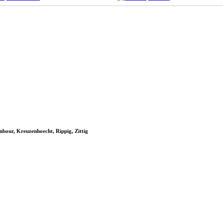
nbour, Kreuzenhoecht, Rippig, Zittig