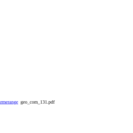
rmerange
geo_com_131.pdf