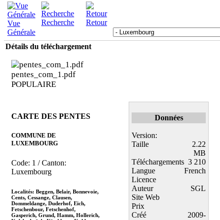
Recherche
Retour
Vue
Générale
Détails du téléchargement
pentes_com_1.pdf
POPULAIRE
CARTE DES PENTES
Données
Version:
COMMUNE DE
LUXEMBOURG
Taille
2.22
MB
Téléchargements
3 210
Code: 1 / Canton:
Langue
French
Luxembourg
Licence
Auteur
SGL
Localités: Beggen, Belair, Bonnevoie,
Site Web
Cents, Cessange, Clausen,
Dommeldange, Duderhof, Eich,
Prix
Fetschenbour, Fetschenhof,
Créé
2009-
Gasperich, Grund, Hamm, Hollerich,