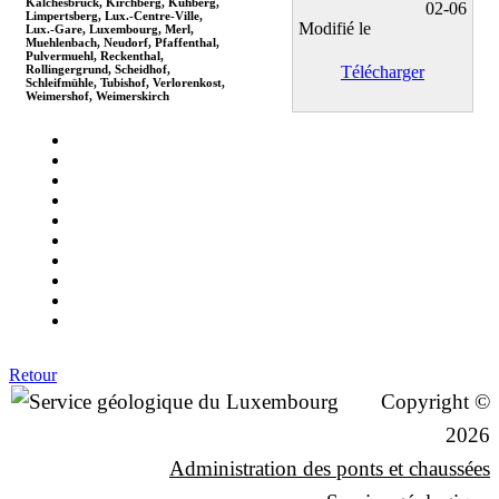
Kalchesbrück, Kirchberg, Kuhberg,
02-06
Limpertsberg, Lux.-Centre-Ville,
Modifié le
Lux.-Gare, Luxembourg, Merl,
Muehlenbach, Neudorf, Pfaffenthal,
Pulvermuehl, Reckenthal,
Rollingergrund, Scheidhof,
Télécharger
Schleifmühle, Tubishof, Verlorenkost,
Weimershof, Weimerskirch
Retour
Copyright ©
2026
Administration des ponts et chaussées