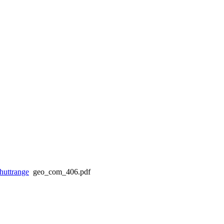
huttrange
geo_com_406.pdf