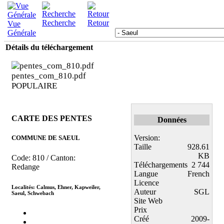
Recherche
Retour
Vue
Générale
Détails du téléchargement
pentes_com_810.pdf
POPULAIRE
CARTE DES PENTES
Données
Version:
COMMUNE DE SAEUL
Taille
928.61
KB
Code: 810 / Canton:
Téléchargements
2 744
Redange
Langue
French
Licence
Localités: Calmus, Ehner, Kapweiler,
Auteur
SGL
Saeul, Schwebach
Site Web
Prix
Créé
2009-