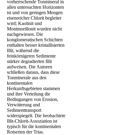
vorherrschende Tonmineral in
allen untersuchten Horizonten
ist und von geringen Mengen
eisenreicher Chlorit begleitet
wird; Kaolinit und
Montmorillonit wurden nicht
nachgewiesen. Die
konglomeratischen Schichten
enthalten besser kristallisierten
Illit, während die
feinkörnigeren Sedimente
stärker degradierten Illit
aufweisen. Die Autoren
schließen daraus, dass diese
Tonminerale aus den
kontinentalen
Herkunftsgebieten stammen
und ihre Verteilung die
Bedingungen von Erosion,
Verwitterung und
Sedimenttransport
widerspiegelt. Die beobachtete
Illit-Chlorit-Assoziation ist
typisch für die kontinentalen
Rotserien der Trias.