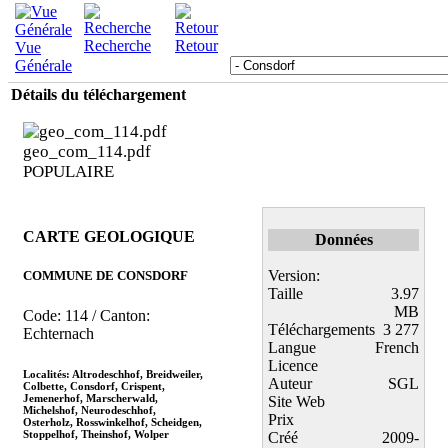
Recherche
Retour
Vue
Générale
Détails du téléchargement
geo_com_114.pdf
POPULAIRE
CARTE GEOLOGIQUE
Données
Version:
COMMUNE DE CONSDORF
Taille
3.97
MB
Code: 114 / Canton:
Téléchargements
3 277
Echternach
Langue
French
Licence
Localités: Altrodeschhof, Breidweiler,
Auteur
SGL
Colbette, Consdorf, Crispent,
Jemenerhof, Marscherwald,
Site Web
Michelshof, Neurodeschhof,
Prix
Osterholz, Rosswinkelhof, Scheidgen,
Stoppelhof, Theinshof, Wolper
Créé
2009-