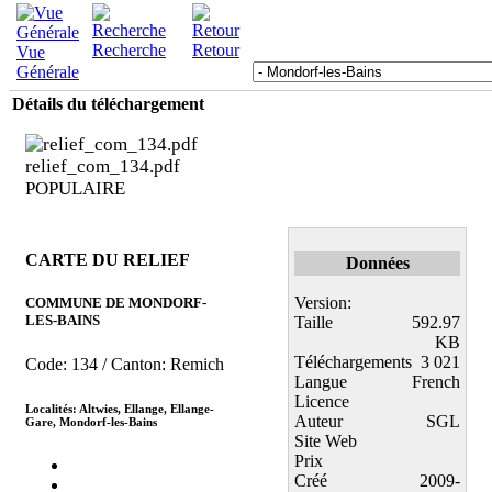
Recherche
Retour
Vue
Générale
Détails du téléchargement
relief_com_134.pdf
POPULAIRE
CARTE DU RELIEF
Données
Version:
COMMUNE DE MONDORF-
LES-BAINS
Taille
592.97
KB
Téléchargements
3 021
Code: 134 / Canton: Remich
Langue
French
Licence
Localités: Altwies, Ellange, Ellange-
Auteur
SGL
Gare, Mondorf-les-Bains
Site Web
Prix
Créé
2009-