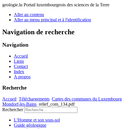
geologie.lu
Portail luxembourgeois des sciences de la Terre
Aller au contenu
Aller au menu principal et à l'identification
Navigation de recherche
Navigation
Accueil
Liens
Contact
Index
A propos
Recherche
Accueil
Téléchargements
Cartes des communes du Luxembourg
Mondorf-les-Bains
relief_com_134.pdf
Rechercher
L'Homme et son sous-sol
Guide géologique