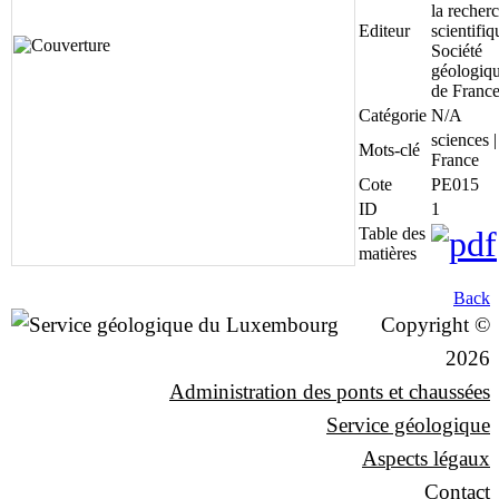
la recher
Editeur
scientifiq
Société
géologiq
de Franc
Catégorie
N/A
sciences |
Mots-clé
France
Cote
PE015
ID
1
Table des
matières
Back
Copyright ©
2026
Administration des ponts et chaussées
Service géologique
Aspects légaux
Contact