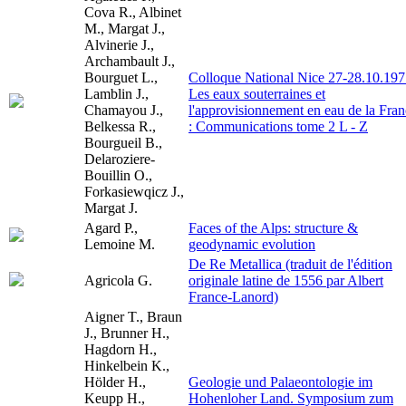
Cova R., Albinet
M., Margat J.,
Alvinerie J.,
Archambault J.,
Bourguet L.,
Colloque National Nice 27-28.10.197
Lamblin J.,
Les eaux souterraines et
Chamayou J.,
l'approvisionnement en eau de la Fra
Belkessa R.,
: Communications tome 2 L - Z
Bourgueil B.,
Delaroziere-
Bouillin O.,
Forkasiewqicz J.,
Margat J.
Agard P.,
Faces of the Alps: structure &
Lemoine M.
geodynamic evolution
De Re Metallica (traduit de l'édition
Agricola G.
originale latine de 1556 par Albert
France-Lanord)
Aigner T., Braun
J., Brunner H.,
Hagdorn H.,
Hinkelbein K.,
Hölder H.,
Geologie und Palaeontologie im
Keupp H.,
Hohenloher Land. Symposium zum