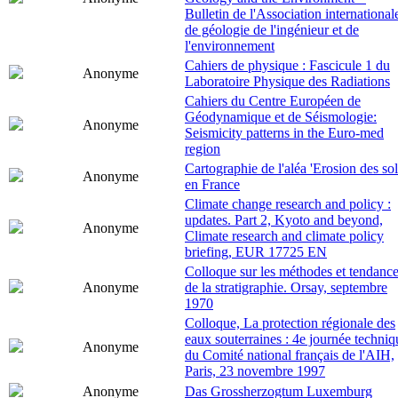
Bulletin de l'Association international
de géologie de l'ingénieur et de
l'environnement
Cahiers de physique : Fascicule 1 du
Anonyme
Laboratoire Physique des Radiations
Cahiers du Centre Européen de
Géodynamique et de Séismologie:
Anonyme
Seismicity patterns in the Euro-med
region
Cartographie de l'aléa 'Erosion des sol
Anonyme
en France
Climate change research and policy :
updates. Part 2, Kyoto and beyond,
Anonyme
Climate research and climate policy
briefing, EUR 17725 EN
Colloque sur les méthodes et tendanc
Anonyme
de la stratigraphie. Orsay, septembre
1970
Colloque, La protection régionale des
eaux souterraines : 4e journée techniq
Anonyme
du Comité national français de l'AIH,
Paris, 23 novembre 1997
Anonyme
Das Grossherzogtum Luxemburg