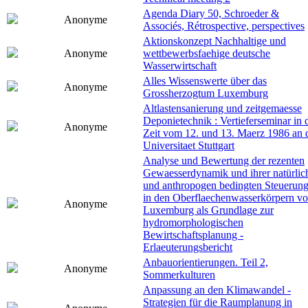
Agenda Diary 50, Schroeder &
Anonyme
Associés, Rétrospective, perspectives
Aktionskonzept Nachhaltige und
Anonyme
wettbewerbsfaehige deutsche
Wasserwirtschaft
Alles Wissenswerte über das
Anonyme
Grossherzogtum Luxemburg
Altlastensanierung und zeitgemaesse
Deponietechnik : Vertieferseminar in 
Anonyme
Zeit vom 12. und 13. Maerz 1986 an 
Universitaet Stuttgart
Analyse und Bewertung der rezenten
Gewaesserdynamik und ihrer natürlic
und anthropogen bedingten Steuerun
in den Oberflaechenwasserkörpern v
Anonyme
Luxemburg als Grundlage zur
hydromorphologischen
Bewirtschaftsplanung -
Erlaeuterungsbericht
Anbauorientierungen. Teil 2,
Anonyme
Sommerkulturen
Anpassung an den Klimawandel -
Strategien für die Raumplanung in