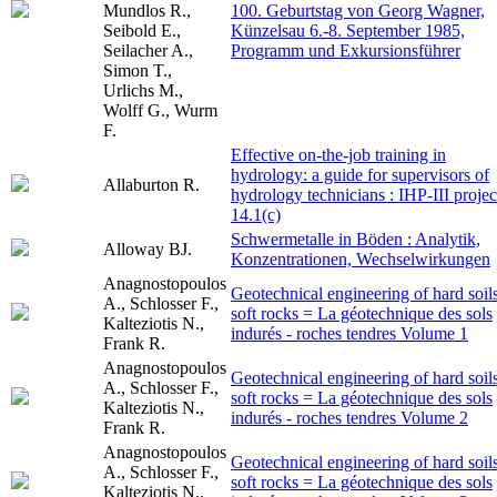
Mundlos R.,
100. Geburtstag von Georg Wagner,
Seibold E.,
Künzelsau 6.-8. September 1985,
Seilacher A.,
Programm und Exkursionsführer
Simon T.,
Urlichs M.,
Wolff G., Wurm
F.
Effective on-the-job training in
hydrology: a guide for supervisors of
Allaburton R.
hydrology technicians : IHP-III projec
14.1(c)
Schwermetalle in Böden : Analytik,
Alloway BJ.
Konzentrationen, Wechselwirkungen
Anagnostopoulos
Geotechnical engineering of hard soils
A., Schlosser F.,
soft rocks = La géotechnique des sols
Kalteziotis N.,
indurés - roches tendres Volume 1
Frank R.
Anagnostopoulos
Geotechnical engineering of hard soils
A., Schlosser F.,
soft rocks = La géotechnique des sols
Kalteziotis N.,
indurés - roches tendres Volume 2
Frank R.
Anagnostopoulos
Geotechnical engineering of hard soils
A., Schlosser F.,
soft rocks = La géotechnique des sols
Kalteziotis N.,