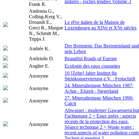
indurés - roches tendres Volume 3
Frank R.
Andenna G.,
Colling-Kerg V.,
Droandi E.,
Le rêve italien de la Maison de
Greci R., Margue
Luxembourg au XIVe et XVe siècles
N., Schmitt M.,
Tripps J.
Der Bernstein: Das Bernsteinland und
Andrée K.
sein Leben
Andziulis D.
Beautiful Roads of Europe
Anglier E.
Ecologie des eaux courantes
10 [Zehn] Jahre Institut für
Anonyme
Steinkonservierung e.V. : Festschrift
24. Mineralientage München 1987:
Anonyme
Achat - Eiszeit - Siegerland
27. Mineralientage München 1990:
Anonyme
Calcit
Abwasser : moderner Gawaesserschut
Fachtagung 2 = Eaux usées : aspects
récents de la protection des eaux,
Anonyme
Séance technique 2 = Waste water :
recent aspects of water pollution contr
Technical meeting 2