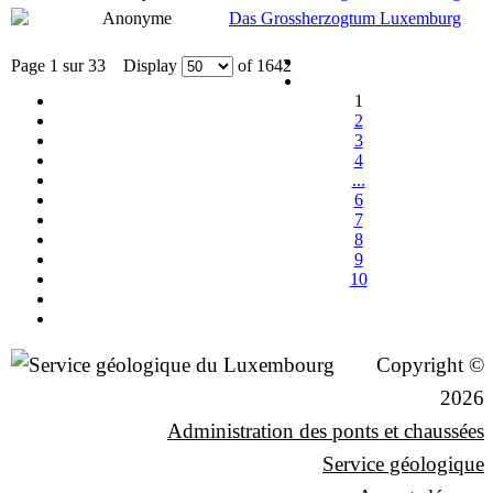
Anonyme
Das Grossherzogtum Luxemburg
Page 1 sur 33 Display
of 1642
1
2
3
4
...
6
7
8
9
10
Copyright ©
2026
Administration des ponts et chaussées
Service géologique