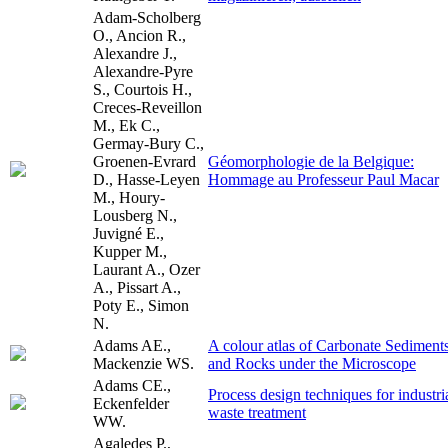
Adam-Scholberg
O., Ancion R.,
Alexandre J.,
Alexandre-Pyre
S., Courtois H.,
Creces-Reveillon
M., Ek C.,
Germay-Bury C.,
Groenen-Evrard
Géomorphologie de la Belgique:
D., Hasse-Leyen
Hommage au Professeur Paul Macar
M., Houry-
Lousberg N.,
Juvigné E.,
Kupper M.,
Laurant A., Ozer
A., Pissart A.,
Poty E., Simon
N.
Adams AE.,
A colour atlas of Carbonate Sediment
Mackenzie WS.
and Rocks under the Microscope
Adams CE.,
Process design techniques for industri
Eckenfelder
waste treatment
WW.
Agaledes P.,