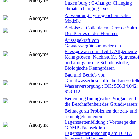
Anonyme
Luxemburg : C-change: Changing
climate, changing lives
Anwendung hydrogeochemischer
Anonyme
Modelle
Ardoise et Coticule en Terre de Salm.
Anonyme
Des Pierres et des Hommes
Aussagekraft von
Gewaessergüteparametern in
Fliessgewaessern. Teil 1, Allgemeine
Anonyme
Kenngrössen, Naehrstoffe, Spurenstof
und anorganische Schadenstoffe,
Biologische Kenngrössen
Bau und Betrieb von
Grundwasserbeschaffenheitsmessstell
Anonyme
Wasserversorgung : DK: 556.34.042:
628.112,
Bedeutung biologischer Vorgaenge fü
Anonyme
die Beschaffenheit des Grundwassers
Beitraege zu Problemen der zeit- und
schichtgebundenen
Lagerstaettenbildung : Vortraege der
Anonyme
GDMB-Fachsektion
Lagerstaettenforschung am 16./17.
Februar in München