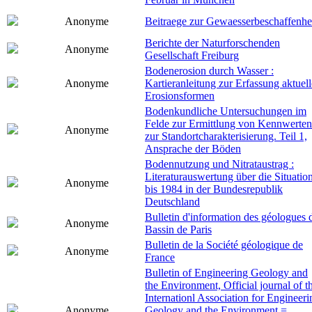
Anonyme
Beitraege zur Gewaesserbeschaffenhe
Berichte der Naturforschenden
Anonyme
Gesellschaft Freiburg
Bodenerosion durch Wasser :
Anonyme
Kartieranleitung zur Erfassung aktuell
Erosionsformen
Bodenkundliche Untersuchungen im
Felde zur Ermittlung von Kennwerten
Anonyme
zur Standortcharakterisierung. Teil 1,
Ansprache der Böden
Bodennutzung und Nitrataustrag :
Literaturauswertung über die Situatio
Anonyme
bis 1984 in der Bundesrepublik
Deutschland
Bulletin d'information des géologues 
Anonyme
Bassin de Paris
Bulletin de la Société géologique de
Anonyme
France
Bulletin of Engineering Geology and
the Environment, Official journal of t
Internationl Association for Engineeri
Anonyme
Geology and the Environment =