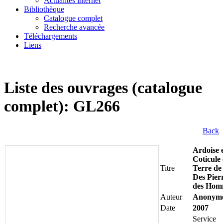
Actualités internet
Bibliothèque
Catalogue complet
Recherche avancée
Téléchargements
Liens
Liste des ouvrages (catalogue
complet): GL266
Back
Ardoise 
Coticule
Titre
Terre de
Des Pierr
des Hom
Auteur
Anonym
Date
2007
Service