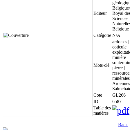
géologiq
Belgique/
Editeur
Royal de
Sciences
Naturelle
Belgique
Catégorie
N/A
ardoises |
coticule |
exploitat
minière
souterrain
Mots-clé
pierre |
ressource
minérales 
Ardennes
Salmchat
Cote
GL266
ID
6587
Table des
matières
Back