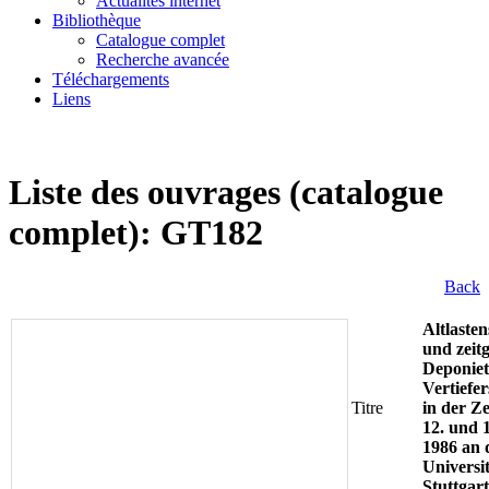
Actualités internet
Bibliothèque
Catalogue complet
Recherche avancée
Téléchargements
Liens
Liste des ouvrages (catalogue
complet): GT182
Back
Altlaste
und zeit
Deponiet
Vertiefe
Titre
in der Z
12. und 
1986 an 
Universi
Stuttgart