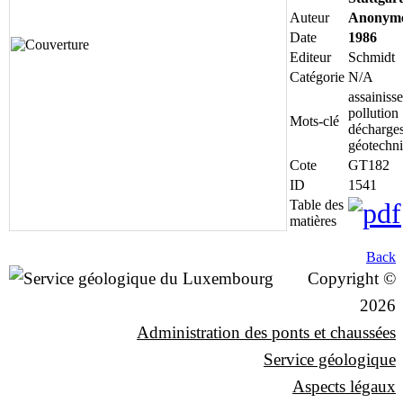
Auteur
Anonym
Date
1986
Editeur
Schmidt
Catégorie
N/A
assainiss
pollution 
Mots-clé
décharges
géotechn
Cote
GT182
ID
1541
Table des
matières
Back
Copyright ©
2026
Administration des ponts et chaussées
Service géologique
Aspects légaux