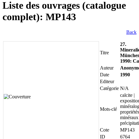
Liste des ouvrages (catalogue
complet): MP143
Back
27.
Minerali
Titre
Münche
1990: Cal
Auteur
Anonym
Date
1990
Editeur
Catégorie
N/A
calcite |
exposition
minéralog
Mots-clé
propriété
minéraux 
précipitat
Cote
MP143
ID
6764