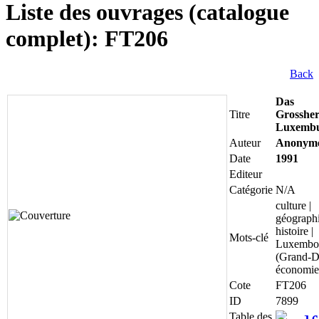
Liste des ouvrages (catalogue
complet): FT206
Back
Das
Titre
Grosshe
Luxemb
Auteur
Anonym
Date
1991
Editeur
Catégorie
N/A
culture |
géographi
histoire |
Mots-clé
Luxembo
(Grand-D
économie
Cote
FT206
ID
7899
Table des