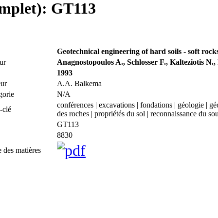
omplet): GT113
Geotechnical engineering of hard soils - soft roc
ur
Anagnostopoulos A., Schlosser F., Kalteziotis N.
1993
eur
A.A. Balkema
gorie
N/A
conférences | excavations | fondations | géologie | g
-clé
des roches | propriétés du sol | reconnaissance du sous
GT113
8830
e des matières