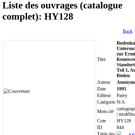
Liste des ouvrages (catalogue
complet): HY128
Back
Bodenku
Untersuc
zur Ermi
Titre
Kennwer
Standort
Teil 1, 
Böden
Auteur
Anonym
Date
1995
Editeur
Parey
Catégorie
N/A
cartograp
Mots-clé
| modélis
Cote
HY128
ID
844
Table des