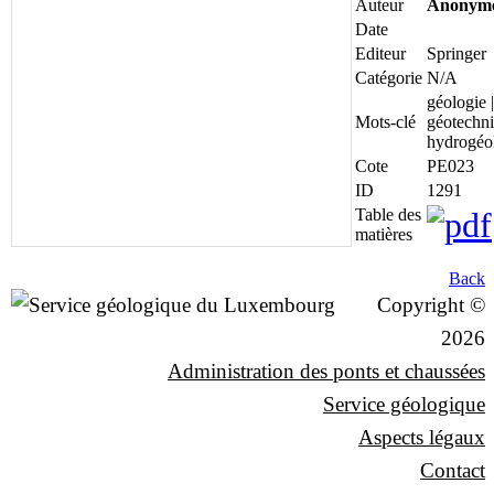
Auteur
Anonym
Date
Editeur
Springer
Catégorie
N/A
géologie |
Mots-clé
géotechni
hydrogéo
Cote
PE023
ID
1291
Table des
matières
Back
Copyright ©
2026
Administration des ponts et chaussées
Service géologique
Aspects légaux
Contact