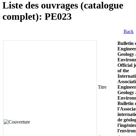
Liste des ouvrages (catalogue
complet): PE023
Back
Bulletin 
Engineer
Geology 
Environ
Official 
of the
Internati
Associati
Titre
Engineer
Geology 
Environ
Bulletin 
l'Associa
internati
de géolog
l'ingénie
l'enviro