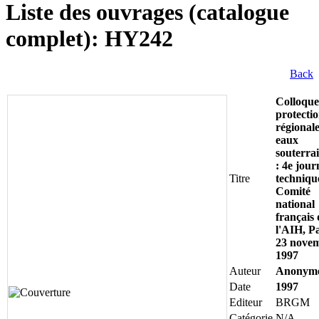
Liste des ouvrages (catalogue
complet): HY242
Back
Colloque
protecti
régionale
eaux
souterra
: 4e jour
Titre
techniqu
Comité
national
français 
l'AIH, Pa
23 nove
1997
Auteur
Anonym
Date
1997
Editeur
BRGM
Catégorie
N/A