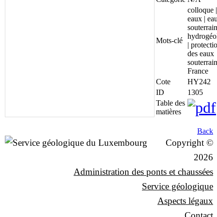
colloque |
eaux | ea
souterrain
hydrogéo
Mots-clé
| protecti
des eaux
souterrain
France
Cote
HY242
ID
1305
Table des
matières
Back
Copyright ©
2026
Administration des ponts et chaussées
Service géologique
Aspects légaux
Contact